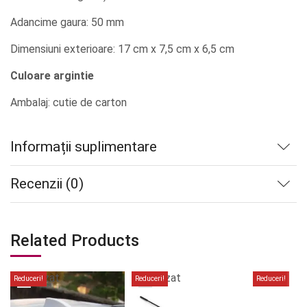
Adancime gaura: 50 mm
Dimensiuni exterioare: 17 cm x 7,5 cm x 6,5 cm
Culoare argintie
Ambalaj: cutie de carton
Informații suplimentare
Recenzii (0)
Related Products
Stoc
Stoc
epuizat
epuizat
Reduceri!
Reduceri!
Reduceri!