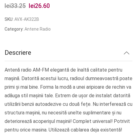
lei
33.25
Prețul
lei
26.60
Prețul
inițial
curent
SKU:
AVX-AK322B
a
este:
Category:
Antene Radio
fost:
lei26.60.
lei33.25.
Descriere
Antenă radio AM-FM elegantă de înaltă calitate pentru
mașină. Datorită acestui lucru, radioul dumneavoastră poate
primi și mai bine. Forma la modă a unei aripioare de rechin va
adăuga stil mașinii tale. Extrem de ușor de instalat datorită
utilizării benzii autoadezive cu două fețe. Nu interferează cu
structura mașinii, nu necesită unelte suplimentare și nu
deteriorează acoperișul mașinii! Complet universal! Potrivit
pentru orice masina. Utilizează cablarea deja existentă!