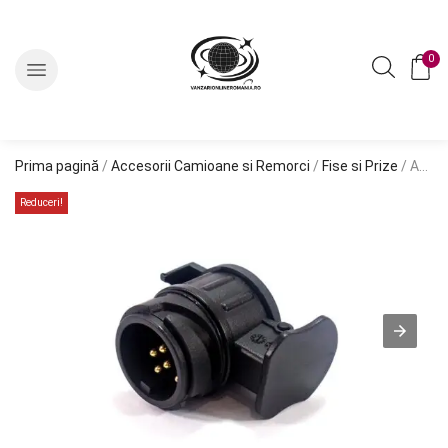
0
Prima pagină
/
Accesorii Camioane si Remorci
/
Fise si Prize
/ Adaptor remorca de la 13 la 7 pini
Reduceri!