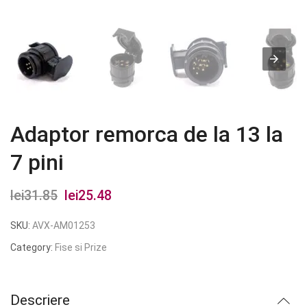
Adaptor remorca de la 13 la
7 pini
lei
31.85
Prețul
lei
25.48
Prețul
inițial
curent
SKU:
AVX-AM01253
a
este:
Category:
Fise si Prize
fost:
lei25.48.
lei31.85.
Descriere