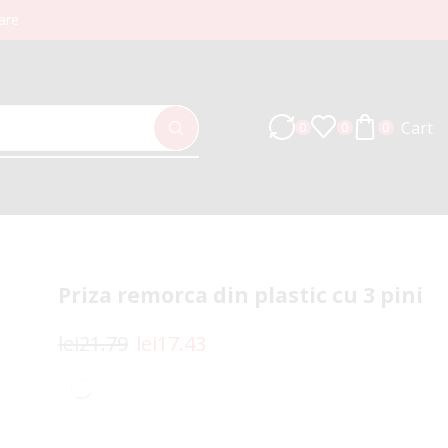
are
Cart
0
0
0
Priza remorca din plastic cu 3 pini
lei
21.79
lei
17.43