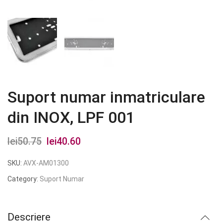
Suport numar inmatriculare
din INOX, LPF 001
lei
50.75
Prețul
lei
40.60
Prețul
inițial
curent
SKU:
AVX-AM01300
a
este:
Category:
Suport Numar
fost:
lei40.60.
lei50.75.
Descriere