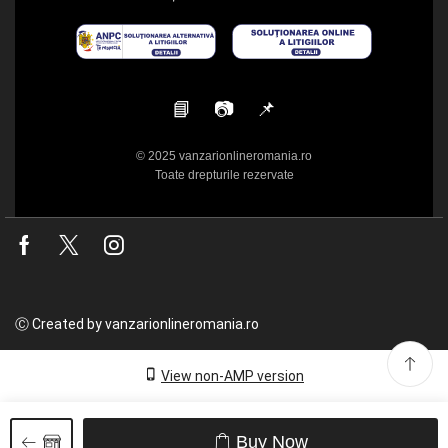
📘
📷
📌
© 2025 vanzarionlineromania.ro
Toate drepturile rezervate
Facebook
Twitter
Instagram
Ⓒ Created by vanzarionlineromania.ro
View non-AMP version
Buy Now