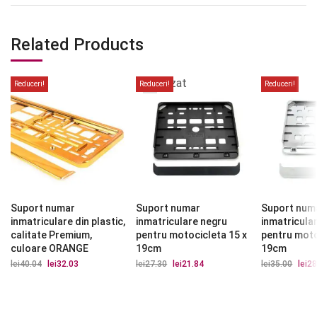
Related Products
Stoc
epuizat
Reduceri!
Reduceri!
Reduceri!
Suport numar
Suport numar
Suport num
inmatriculare din plastic,
inmatriculare negru
inmatricula
calitate Premium,
pentru motocicleta 15 x
pentru moto
culoare ORANGE
19cm
19cm
lei
40.04
Prețul
lei
32.03
Prețul
lei
27.30
Prețul
lei
21.84
Prețul
lei
35.00
Prețu
lei
28
inițial
curent
inițial
curent
iniția
a
este:
a
este:
a
fost:
lei32.03.
fost:
lei21.84.
fost:
lei40.04.
lei27.30.
lei35.