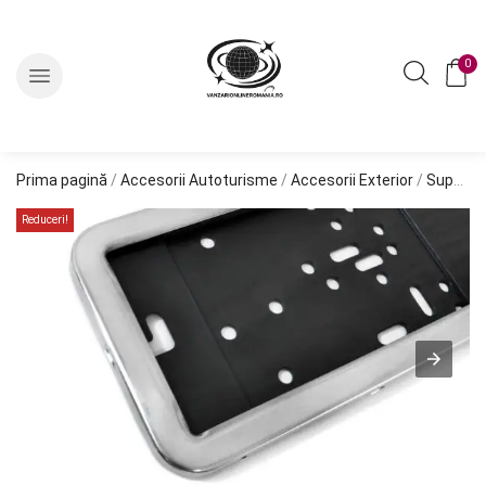
0
Prima pagină
/
Accesorii Autoturisme
/
Accesorii Exterior
/
Suport Numar
Reduceri!