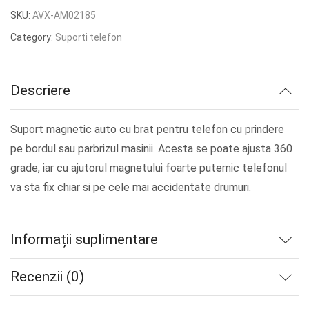
inițial
curent
SKU:
AVX-AM02185
a
este:
Category:
Suporti telefon
fost:
lei57.57.
lei71.96.
Descriere
Suport magnetic auto cu brat pentru telefon cu prindere
pe bordul sau parbrizul masinii. Acesta se poate ajusta 360
grade, iar cu ajutorul magnetului foarte puternic telefonul
va sta fix chiar si pe cele mai accidentate drumuri.
Informații suplimentare
Recenzii (0)