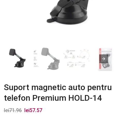
Suport magnetic auto pentru
telefon Premium HOLD-14
lei
71.96
Prețul
lei
57.57
Prețul