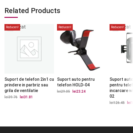
Related Products
Stoc
Stoc
epuizat
epuizat
Reduceri!
Reduceri!
Reduceri!
Suport de telefon 2in1 cu
Suport auto pentru
Suport auto
prindere in parbriz sau
telefon HOLD-04
pentru tele
grila de ventilatie
incarcare w
lei
29.05
Prețul
lei
23.24
Prețul
inițial
curent
02
lei
39.76
Prețul
lei
31.81
Prețul
a
este:
inițial
curent
lei
126.45
Preț
lei
1
fost:
lei23.24.
a
este:
iniți
lei29.05.
fost:
lei31.81.
a
lei39.76.
fost
lei1