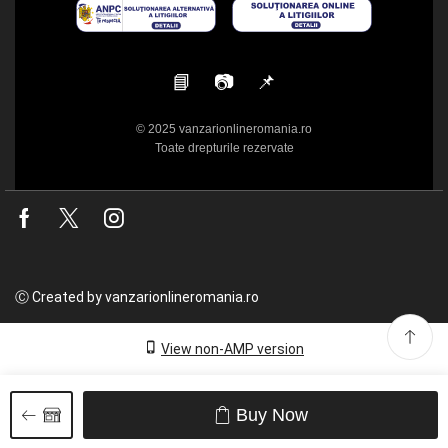
📘
📷
📌
© 2025 vanzarionlineromania.ro
Toate drepturile rezervate
Facebook
Twitter
Instagram
Ⓒ Created by vanzarionlineromania.ro
View non-AMP version
Buy Now