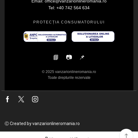
Email: office@vanzarionlineromania.ro
Tel: +40 742 564 634
PROTECȚIA CONSUMATORULUI
📘
📷
📌
© 2025 vanzarionlineromania.ro
Toate drepturile rezervate
Facebook
Twitter
Instagram
Ⓒ Created by vanzarionlineromania.ro