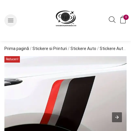
0
Prima pagină
/
Stickere si Printuri
/
Stickere Auto
/
Stickere Auto Tuning
Reduceri!