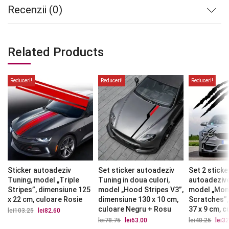
Recenzii (0)
Related Products
Reduceri!
Reduceri!
Reduceri!
Sticker autoadeziv
Set sticker autoadeziv
Set 2 sticke
Tuning, model „Triple
Tuning in doua culori,
autoadezive
Stripes”, dimensiune 125
model „Hood Stripes V3”,
model „Mon
x 22 cm, culoare Rosie
dimensiune 130 x 10 cm,
Scratches”,
culoare Negru + Rosu
37 x 9 cm, 
lei
103.25
Prețul
lei
82.60
Prețul
inițial
curent
lei
78.75
Prețul
lei
63.00
Prețul
lei
40.25
Prețu
lei
32
a
este:
inițial
curent
iniția