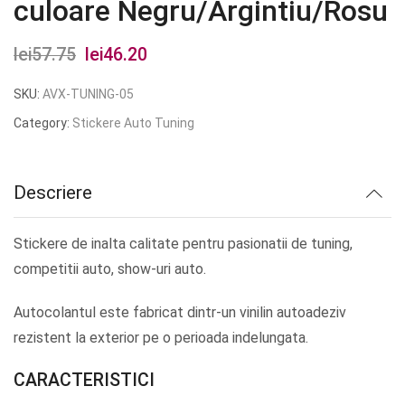
culoare Negru/Argintiu/Rosu
lei
57.75
Prețul
lei
46.20
Prețul
inițial
curent
SKU:
AVX-TUNING-05
a
este:
Category:
Stickere Auto Tuning
fost:
lei46.20.
lei57.75.
Descriere
Stickere de inalta calitate pentru pasionatii de tuning,
competitii auto, show-uri auto.
Autocolantul este fabricat dintr-un vinilin autoadeziv
rezistent la exterior pe o perioada indelungata.
CARACTERISTICI