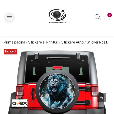
0
Prima pagină
/
Stickere si Printuri
/
Stickere Auto
/
Sticker Roata de Rezerva
Reduceri!