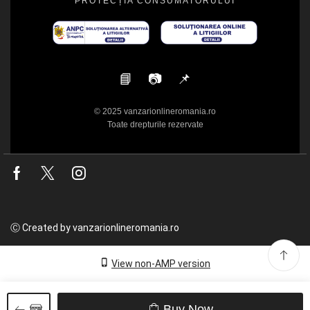
PROTECȚIA CONSUMATORULUI
📘
📷
📌
© 2025 vanzarionlineromania.ro
Toate drepturile rezervate
Facebook
Twitter
Instagram
Ⓒ Created by vanzarionlineromania.ro
View non-AMP version
Buy Now