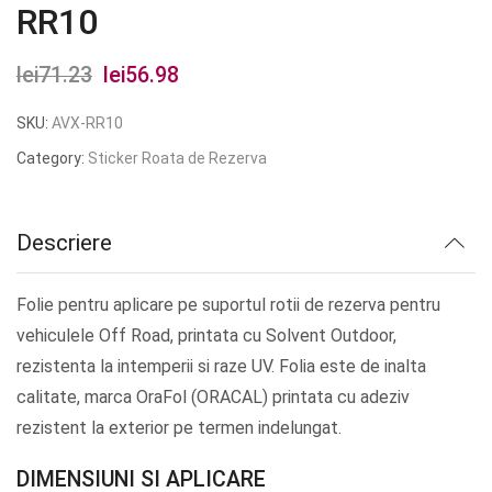
RR10
lei
71.23
Prețul
lei
56.98
Prețul
inițial
curent
SKU:
AVX-RR10
a
este:
Category:
Sticker Roata de Rezerva
fost:
lei56.98.
lei71.23.
Descriere
Folie pentru aplicare pe suportul rotii de rezerva pentru
vehiculele Off Road, printata cu Solvent Outdoor,
rezistenta la intemperii si raze UV. Folia este de inalta
calitate, marca OraFol (ORACAL) printata cu adeziv
rezistent la exterior pe termen indelungat.
DIMENSIUNI SI APLICARE