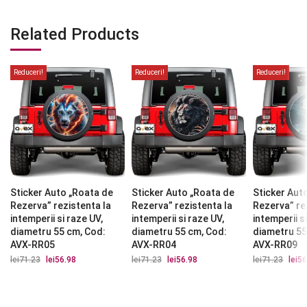
Related Products
Reduceri!
Reduceri!
Reduceri!
Sticker Auto „Roata de
Sticker Auto „Roata de
Sticker Aut
Rezerva” rezistenta la
Rezerva” rezistenta la
Rezerva” re
intemperii si raze UV,
intemperii si raze UV,
intemperii s
diametru 55 cm, Cod:
diametru 55 cm, Cod:
diametru 55
AVX-RR05
AVX-RR04
AVX-RR09
lei
71.23
Prețul
lei
56.98
Prețul
lei
71.23
Prețul
lei
56.98
Prețul
lei
71.23
Prețu
lei
56
inițial
curent
inițial
curent
iniția
a
este:
a
este:
a
fost:
lei56.98.
fost:
lei56.98.
fost:
lei71.23.
lei71.23.
lei71.