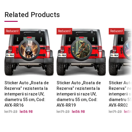
Related Products
Reduceri!
Reduceri!
Reduceri!
Sticker Auto „Roata de
Sticker Auto „Roata de
Sticker Aut
Rezerva” rezistenta la
Rezerva” rezistenta la
Rezerva” re
intemperii si raze UV,
intemperii si raze UV,
intemperii s
diametru 55 cm, Cod:
diametru 55 cm, Cod:
diametru 55
AVX-RR16
AVX-RR19
AVX-RR02
lei
71.23
Prețul
lei
56.98
Prețul
lei
71.23
Prețul
lei
56.98
Prețul
lei
71.23
Prețu
lei
56
inițial
curent
inițial
curent
iniția
a
este:
a
este:
a
fost:
lei56.98.
fost:
lei56.98.
fost:
lei71.23.
lei71.23.
lei71.