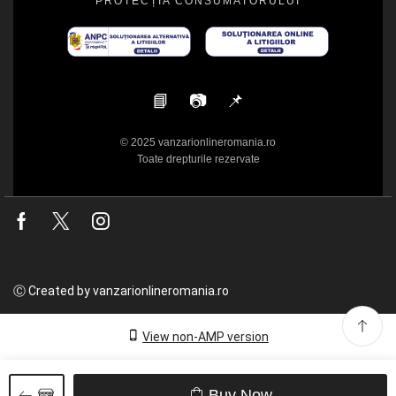
PROTECȚIA CONSUMATORULUI
📘
📷
📌
© 2025 vanzarionlineromania.ro
Toate drepturile rezervate
Facebook
Twitter
Instagram
Ⓒ Created by vanzarionlineromania.ro
View non-AMP version
Buy Now