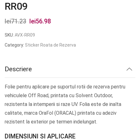
RR09
lei
71.23
Prețul
lei
56.98
Prețul
inițial
curent
SKU:
AVX-RR09
a
este:
Category:
Sticker Roata de Rezerva
fost:
lei56.98.
lei71.23.
Descriere
Folie pentru aplicare pe suportul rotii de rezerva pentru
vehiculele Off Road, printata cu Solvent Outdoor,
rezistenta la intemperii si raze UV. Folia este de inalta
calitate, marca OraFol (ORACAL) printata cu adeziv
rezistent la exterior pe termen indelungat.
DIMENSIUNI SI APLICARE