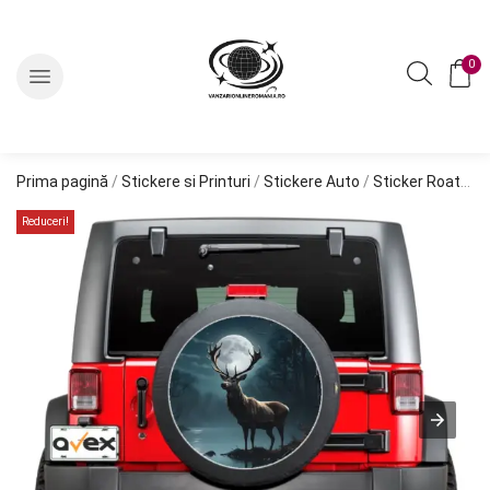
0
Prima pagină
/
Stickere si Printuri
/
Stickere Auto
/
Sticker Roata de Rezerva
Reduceri!