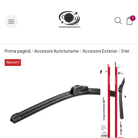
0
Prima pagină
/
Accesorii Autoturisme
/
Accesorii Exterior
/
Stergatoare Parbriz
Reduceri!