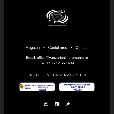
Magazin
•
Contul meu
•
Contact
Email: office@vanzarionlineromania.ro
Tel: +40 742 564 634
PROTECȚIA CONSUMATORULUI
📘
📷
📌