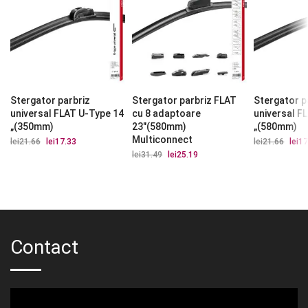
Stergator parbriz
Stergator parbriz FLAT
Stergator p
universal FLAT U-Type 14
cu 8 adaptoare
universal F
„(350mm)
23″(580mm)
„(580mm)
Multiconnect
lei
21.66
Prețul
lei
17.33
Prețul
lei
21.66
Prețu
lei
17
inițial
curent
iniția
lei
31.49
Prețul
lei
25.19
Prețul
a
este:
a
inițial
curent
fost:
lei17.33.
fost:
a
este:
lei21.66.
lei21.
fost:
lei25.19.
lei31.49.
Contact