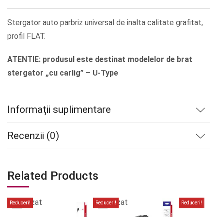
Stergator auto parbriz universal de inalta calitate grafitat,
profil FLAT.
ATENTIE: produsul este destinat modelelor de brat
stergator „cu carlig” – U-Type
Informații suplimentare
Recenzii (0)
Related Products
Stoc
Stoc
epuizat
epuizat
Reduceri!
Reduceri!
Reduceri!