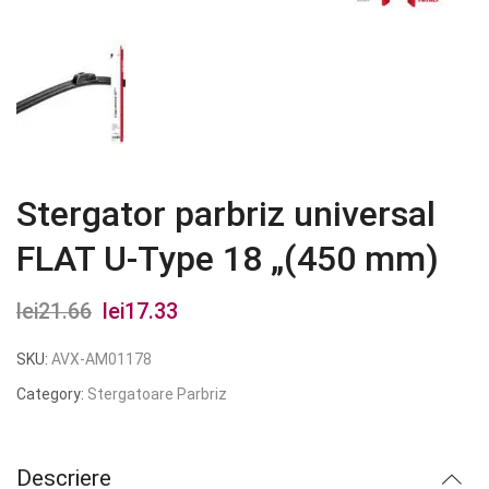
Stergator parbriz universal
FLAT U-Type 18 „(450 mm)
lei
21.66
Prețul
lei
17.33
Prețul
inițial
curent
SKU:
AVX-AM01178
a
este:
Category:
Stergatoare Parbriz
fost:
lei17.33.
lei21.66.
Descriere