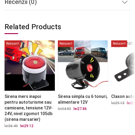
Recenzii (0)
Related Products
Stoc
epuizat
Reduceri!
Reduceri!
Reduceri!
Sirena mers inapoi
Sirena simpla cu 6 tonuri,
Claxon aut
pentru autoturisme sau
alimentare 12V
lei
29.13
Prețu
lei
23
iniția
camioane, tensiune 12V-
lei
34.83
Prețul
lei
27.86
Prețul
a
inițial
curent
24V, nivel zgomot 105db
fost:
a
este:
(sirena marsarier)
lei29.
fost:
lei27.86.
lei34.83.
lei
36.40
Prețul
lei
29.12
Prețul
inițial
curent
a
este: