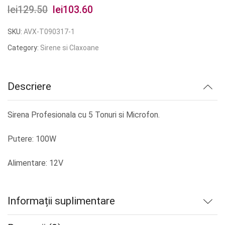
lei
129.50
Prețul
lei
103.60
Prețul
inițial
curent
SKU:
AVX-T090317-1
a
este:
Category:
Sirene si Claxoane
fost:
lei103.60.
lei129.50.
Descriere
Sirena Profesionala cu 5 Tonuri si Microfon.
Putere: 100W
Alimentare: 12V
Informații suplimentare