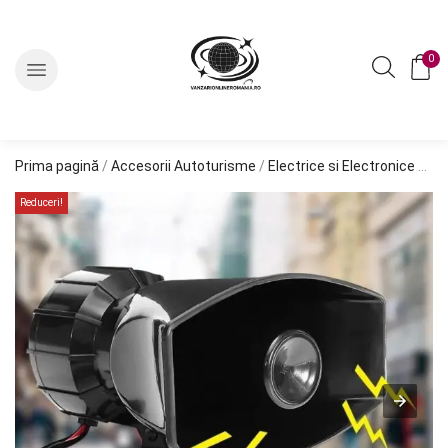
0
Prima pagină
/
Accesorii Autoturisme
/
Electrice si Electronice Auto
Reduceri!