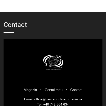
fost:
lei29.12.
lei36.40.
Contact
Magazin
•
Contul meu
•
Contact
Email: office@vanzarionlineromania.ro
Tel: +40 742 564 634