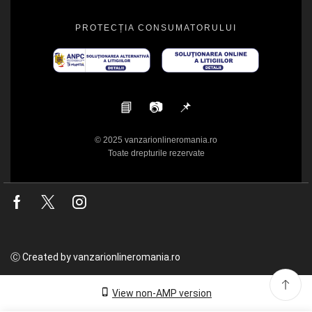
PROTECȚIA CONSUMATORULUI
📘
📷
📌
© 2025 vanzarionlineromania.ro
Toate drepturile rezervate
Facebook
Twitter
Instagram
Ⓒ Created by vanzarionlineromania.ro
View non-AMP version