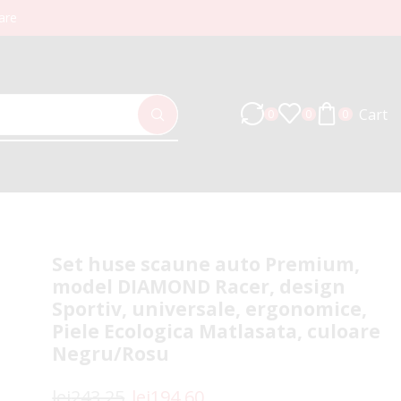
are
Cart
0
0
0
Set huse scaune auto Premium,
model DIAMOND Racer, design
Sportiv, universale, ergonomice,
Piele Ecologica Matlasata, culoare
Negru/Rosu
lei
243.25
lei
194.60