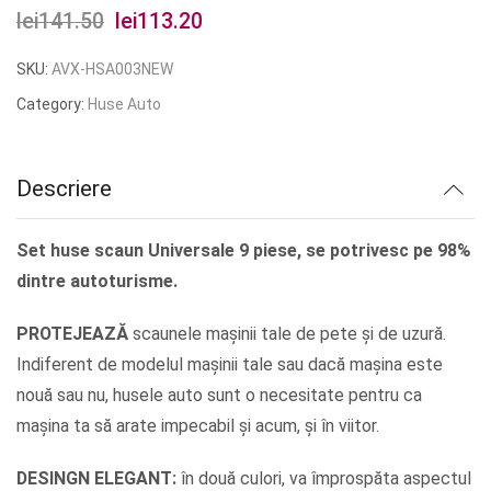
lei
141.50
Prețul
lei
113.20
Prețul
inițial
curent
SKU:
AVX-HSA003NEW
a
este:
Category:
Huse Auto
fost:
lei113.20.
lei141.50.
Descriere
Set huse scaun Universale 9 piese, se potrivesc pe 98%
dintre autoturisme.
PROTEJEAZĂ
scaunele mașinii tale de pete și de uzură.
Indiferent de modelul mașinii tale sau dacă mașina este
nouă sau nu, husele auto sunt o necesitate pentru ca
mașina ta să arate impecabil și acum, și în viitor.
DESINGN ELEGANT:
în două culori, va împrospăta aspectul