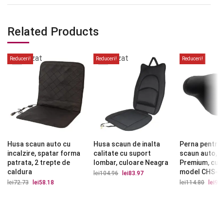
Related Products
Stoc
Stoc
epuizat
epuizat
Reduceri!
Reduceri!
Reduceri!
Husa scaun auto cu
Husa scaun de inalta
Perna pentr
incalzire, spatar forma
calitate cu suport
scaun auto,
patrata, 2 trepte de
lombar, culoare Neagra
Premium, cu
caldura
model CHS
lei
104.96
Prețul
lei
83.97
Prețul
inițial
curent
lei
72.73
Prețul
lei
58.18
Prețul
lei
114.80
Preț
lei
9
a
este:
inițial
curent
iniți
fost:
lei83.97.
a
este:
a
lei104.96.
fost:
lei58.18.
fost
lei72.73.
lei1