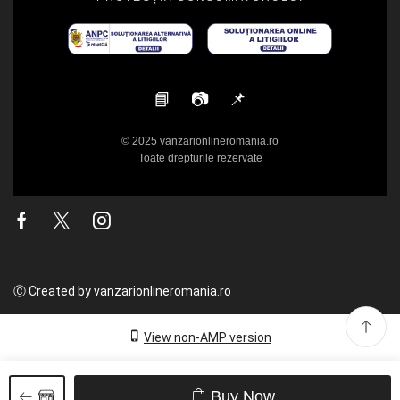
📘
📷
📌
© 2025 vanzarionlineromania.ro
Toate drepturile rezervate
Facebook
Twitter
Instagram
Ⓒ Created by vanzarionlineromania.ro
View non-AMP version
Buy Now