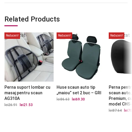
Related Products
Stoc
Stoc
Stoc
epuizat
epuizat
epuizat
Reduceri!
Reduceri!
Reduceri!
Perna suport lombar cu
Huse scaun auto tip
Perna pentr
masaj pentru scaun
„maiou” set 2 buc – GRI
scaun auto,
AG310A
Premium, cu
lei
86.63
Prețul
lei
69.30
Prețul
inițial
curent
model CHS
lei
26.91
Prețul
lei
21.53
Prețul
a
este:
inițial
curent
lei
87.64
Prețu
lei
70
fost:
lei69.30.
a
este:
iniția
lei86.63.
fost:
lei21.53.
a
lei26.91.
fost:
lei87.