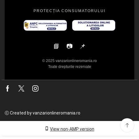
PROTECȚIA CONSUMATORULUI
📘
📷
📌
© 2025 vanzarionlineromania.ro
Toate drepturile rezervate
Facebook
Twitter
Instagram
Ⓒ Created by vanzarionlineromania.ro
View non-AMP version