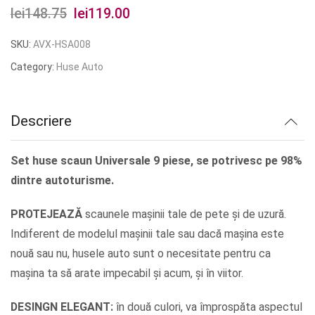
lei
148.75
Prețul
lei
119.00
Prețul
inițial
curent
SKU:
AVX-HSA008
a
este:
Category:
Huse Auto
fost:
lei119.00.
lei148.75.
Descriere
Set huse scaun Universale 9 piese, se potrivesc pe 98%
dintre autoturisme.
PROTEJEAZĂ
scaunele mașinii tale de pete și de uzură.
Indiferent de modelul mașinii tale sau dacă mașina este
nouă sau nu, husele auto sunt o necesitate pentru ca
mașina ta să arate impecabil și acum, și în viitor.
DESINGN ELEGANT:
în două culori, va împrospăta aspectul