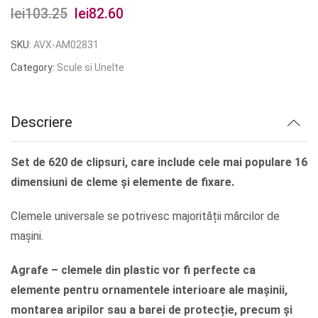
lei
103.25
Prețul
lei
82.60
Prețul
inițial
curent
SKU:
AVX-AM02831
a
este:
Category:
Scule si Unelte
fost:
lei82.60.
lei103.25.
Descriere
Set de 620 de clipsuri, care include cele mai populare 16
dimensiuni de cleme și elemente de fixare.
Clemele universale se potrivesc majorității mărcilor de
mașini.
Agrafe – clemele din plastic vor fi perfecte ca
elemente pentru ornamentele interioare ale mașinii,
montarea aripilor sau a barei de protecție, precum și