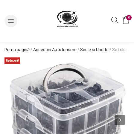
0
Prima pagină
/
Accesorii Autoturisme
/
Scule si Unelte
/ Set cleme – clipsuri reconditionare auto, 620 piese, diferite modele
Reduceri!