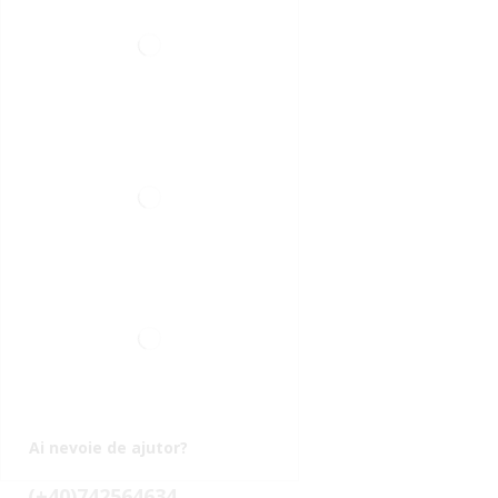
Ai nevoie de ajutor?
(+40)742564634