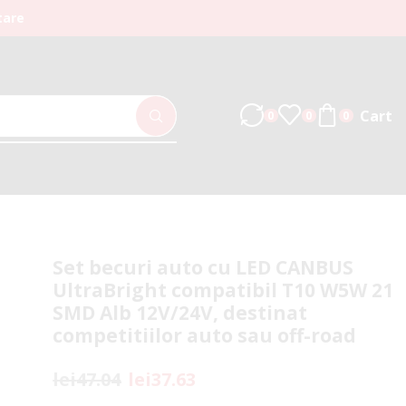
tare
Cart
0
0
0
Set becuri auto cu LED CANBUS
UltraBright compatibil T10 W5W 21
SMD Alb 12V/24V, destinat
competitiilor auto sau off-road
lei
47.04
lei
37.63