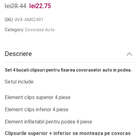
lei
28.44
Prețul
lei
22.75
Prețul
inițial
curent
SKU:
AVX-AM02491
a
este:
Category:
Covorase Auto
fost:
lei22.75.
lei28.44.
Descriere
Set 4 bucati clipsuri pentru fixarea covoraselor auto in podea.
Setul include:
Element clips superior 4 piese
Element clips inferior 4 piese
Element infiletabil pentru podea 4 piese
Clipsurile superior + inferior se monteaza pe covoras