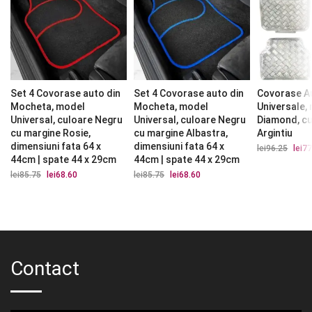
Set 4 Covorase auto din
Set 4 Covorase auto din
Covorase A
Mocheta, model
Mocheta, model
Universale,
Universal, culoare Negru
Universal, culoare Negru
Diamond, c
cu margine Rosie,
cu margine Albastra,
Argintiu
dimensiuni fata 64 x
dimensiuni fata 64 x
lei
96.25
Prețu
lei
77
iniția
44cm | spate 44 x 29cm
44cm | spate 44 x 29cm
a
lei
85.75
Prețul
lei
68.60
Prețul
lei
85.75
Prețul
lei
68.60
Prețul
fost:
inițial
curent
inițial
curent
lei96.
a
este:
a
este:
fost:
lei68.60.
fost:
lei68.60.
lei85.75.
lei85.75.
Contact