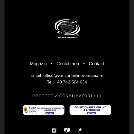
Magazin
•
Contul meu
•
Contact
Email: office@vanzarionlineromania.ro
Tel: +40 742 564 634
PROTECȚIA CONSUMATORULUI
📘
📷
📌