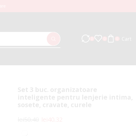
are
Cart
0
0
0
Set 3 buc. organizatoare
inteligente pentru lenjerie intima,
sosete, cravate, curele
lei
50.40
lei
40.32