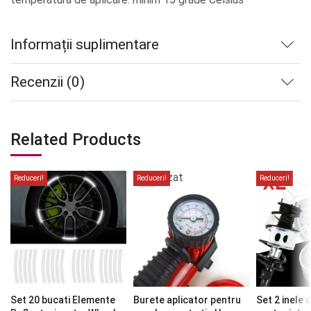
Informații suplimentare
Recenzii (0)
Related Products
Stoc
epuizat
Reduceri!
Reduceri!
Reduceri!
Set 20 bucati Elemente
Burete aplicator pentru
Set 2 inele 