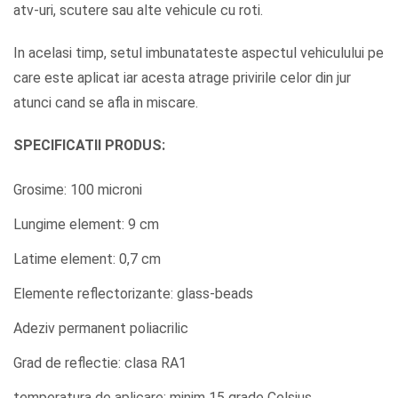
atv-uri, scutere sau alte vehicule cu roti.
In acelasi timp, setul imbunatateste aspectul vehiculului pe
care este aplicat iar acesta atrage privirile celor din jur
atunci cand se afla in miscare.
SPECIFICATII PRODUS:
Grosime: 100 microni
Lungime element: 9 cm
Latime element: 0,7 cm
Elemente reflectorizante: glass-beads
Adeziv permanent poliacrilic
Grad de reflectie: clasa RA1
temperatura de aplicare: minim 15 grade Celsius