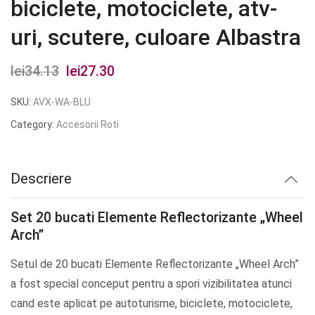
biciclete, motociclete, atv-
uri, scutere, culoare Albastra
lei
34.13
Prețul
lei
27.30
Prețul
inițial
curent
SKU:
AVX-WA-BLU
a
este:
Category:
Accesorii Roti
fost:
lei27.30.
lei34.13.
Descriere
Set 20 bucati Elemente Reflectorizante „Wheel
Arch”
Setul de 20 bucati Elemente Reflectorizante „Wheel Arch”
a fost special conceput pentru a spori vizibilitatea atunci
cand este aplicat pe autoturisme, biciclete, motociclete,