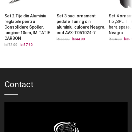
Set 2 Tije din Aluminiu
Set 3 buc. ornament
Set 4 orna
reglabile pentru
pedale Tuning din
tip „SPLITT
Consolidare Spoiler,
aluminiu, culoare Neagra,
bara spate,
lungime 10cm, IMITATIE
cod AVX-T051024-7
Neagra
CARBON
lei
56.00
Prețul
lei
44.80
Prețul
lei
84.00
Prețu
lei
67
inițial
curent
iniția
lei
72.00
Prețul
lei
57.60
Prețul
a
este:
a
inițial
curent
fost:
lei44.80.
fost:
a
este:
lei56.00.
lei84.
fost:
lei57.60.
lei72.00.
Contact