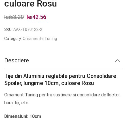
culoare Rosu
lei
53.20
Prețul
lei
42.56
Prețul
inițial
curent
SKU:
AVX-T070122-2
a
este:
Category:
Ornamente Tuning
fost:
lei42.56.
lei53.20.
Descriere
Tije din Aluminiu reglabile pentru Consolidare
Spoiler, lungime 10cm, culoare Rosu
Ornament Tuning pentru sustinere si consolidare deflector,
bara, lip, etc.
Dimensiuni: 10cm