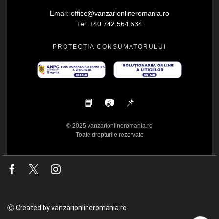
Email: office@vanzarionlineromania.ro
Tel: +40 742 564 634
PROTECȚIA CONSUMATORULUI
📘
📷
📌
© 2025 vanzarionlineromania.ro
Toate drepturile rezervate
Facebook
Twitter
Instagram
Ⓒ Created by vanzarionlineromania.ro