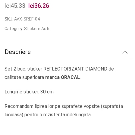
lei
45.33
Prețul
lei
36.26
Prețul
inițial
curent
SKU:
AVX-SREF-04
a
este:
Category:
Stickere Auto
fost:
lei36.26.
lei45.33.
Descriere
Set 2 buc. sticker REFLECTORIZANT DIAMOND de
calitate superioara
marca ORACAL
.
Lungime sticker: 30 cm
Recomandam lipirea lor pe suprafete vopsite (suprafata
lucioasa) pentru o rezistenta indelungata.