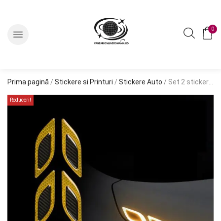
0
Prima pagină
/
Stickere si Printuri
/
Stickere Auto
/ Set 2 stickere reflectorizante DIAMOND cu insertie Carbon 5D, culoare Galbena
Reduceri!