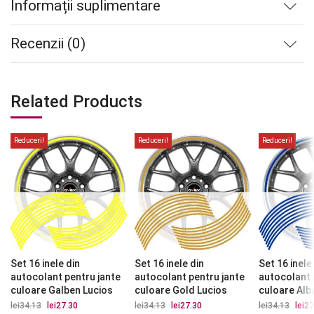
Informații suplimentare
Recenzii (0)
Related Products
Reduceri!
Reduceri!
Reduceri!
Set 16 inele din
Set 16 inele din
Set 16 inele
autocolant pentru jante
autocolant pentru jante
autocolant 
culoare Galben Lucios
culoare Gold Lucios
culoare Alb
lei
34.13
Prețul
lei
27.30
Prețul
lei
34.13
Prețul
lei
27.30
Prețul
lei
34.13
Prețu
lei
27