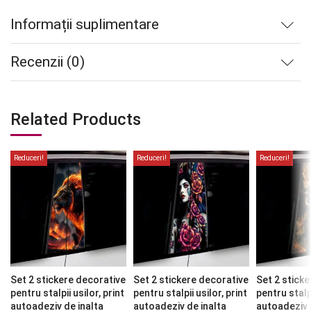
Informații suplimentare
Recenzii (0)
Related Products
Reduceri!
Reduceri!
Reduceri!
Set 2 stickere decorative
Set 2 stickere decorative
Set 2 stick
pentru stalpii usilor, print
pentru stalpii usilor, print
pentru stalpi
autoadeziv de inalta
autoadeziv de inalta
autoadeziv 