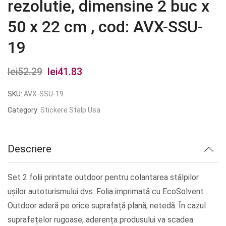
rezolutie, dimensine 2 buc x
50 x 22 cm , cod: AVX-SSU-
19
lei
52.29
Prețul
lei
41.83
Prețul
inițial
curent
SKU:
AVX-SSU-19
a
este:
Category:
Stickere Stalp Usa
fost:
lei41.83.
lei52.29.
Descriere
Set 2 folii printate outdoor pentru colantarea stâlpilor
ușilor autoturismului dvs. Folia imprimată cu EcoSolvent
Outdoor aderă pe orice suprafață plană, netedă. În cazul
suprafețelor rugoase, aderența produsului va scadea