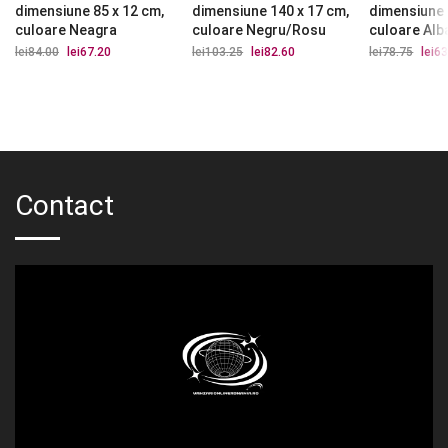
dimensiune 85 x 12 cm,
dimensiune 140 x 17 cm,
dimensiune 
culoare Neagra
culoare Negru/Rosu
culoare Alb
lei
84.00
Prețul
lei
67.20
Prețul
lei
103.25
Prețul
lei
82.60
Prețul
lei
78.75
Prețu
lei
63
inițial
curent
inițial
curent
iniția
a
este:
a
este:
a
fost:
lei67.20.
fost:
lei82.60.
fost:
lei84.00.
lei103.25.
lei78.
Contact