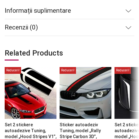
Informații suplimentare
Recenzii (0)
Related Products
Reduceri!
Reduceri!
Reduceri!
Set 2 stickere
Sticker autoadeziv
Set 2 sticke
autoadezive Tuning,
Tuning, model „Rally
autoadezive
model „Hood Stripes V1”,
Stripe Carbon 3D”,
model „Hood