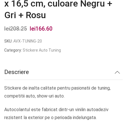
x 16,5 cm, culoare Negru +
Gri + Rosu
lei
208.25
Prețul
lei
166.60
Prețul
inițial
curent
SKU:
AVX-TUNING-20
a
este:
Category:
Stickere Auto Tuning
fost:
lei166.60.
lei208.25.
Descriere
Stickere de inalta calitate pentru pasionatii de tuning,
competitii auto, show-uri auto.
Autocolantul este fabricat dintr-un vinilin autoadeziv
rezistent la exterior pe o perioada indelungata.