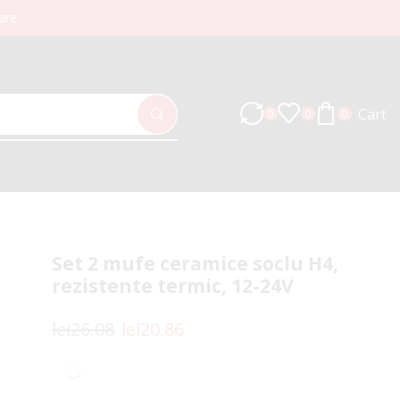
are
Cart
0
0
0
Set 2 mufe ceramice soclu H4,
rezistente termic, 12-24V
lei
26.08
lei
20.86