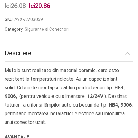
lei
26.08
Prețul
lei
20.86
Prețul
inițial
curent
SKU:
AVX-AM03059
a
este:
Category:
Sigurante si Conectori
fost:
lei20.86.
lei26.08.
Descriere
Mufele sunt realizate din material ceramic, care este
rezistent la temperaturi ridicate. Au un capac izolant
solid. Cuburi de montaj cu cabluri pentru becuri tip
HB4,
9006,
(pentru vehicule cu alimentare
12/24V
). Destinat
tuturor farurilor și lămpilor auto cu becuri de tip
HB4, 9006,
permițând montarea instalațiilor electrice sau înlocuirea
unui conector uzat.
AVANTAJE: