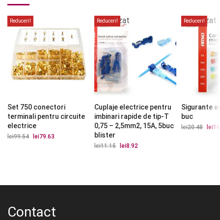
Stoc
Stoc
epuizat
epuizat
Reduceri!
Reduceri!
Reduceri!
Set 750 conectori
Cuplaje electrice pentru
Sigurante a
terminali pentru circuite
imbinari rapide de tip-T
buc
electrice
0,75 – 2,5mm2, 15A, 5buc
lei
20.48
Prețu
lei
16
iniția
blister
lei
99.54
Prețul
lei
79.63
Prețul
a
inițial
curent
lei
11.15
Prețul
lei
8.92
Prețul
fost:
a
este:
inițial
curent
lei20.
fost:
lei79.63.
a
este:
lei99.54.
fost:
lei8.92.
lei11.15.
Contact