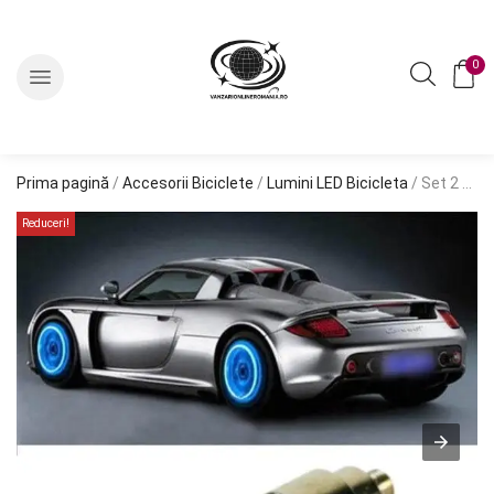
0
Prima pagină
/
Accesorii Biciclete
/
Lumini LED Bicicleta
/ Set 2 Capace Valva cu LED Roz, cu senzor de lumina si miscare
Reduceri!