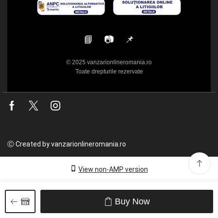
📘
📷
📌
© 2025 vanzarionlineromania.ro
Toate drepturile rezervate
Facebook
Twitter
Instagram
Ⓒ Created by vanzarionlineromania.ro
View non-AMP version
Buy Now