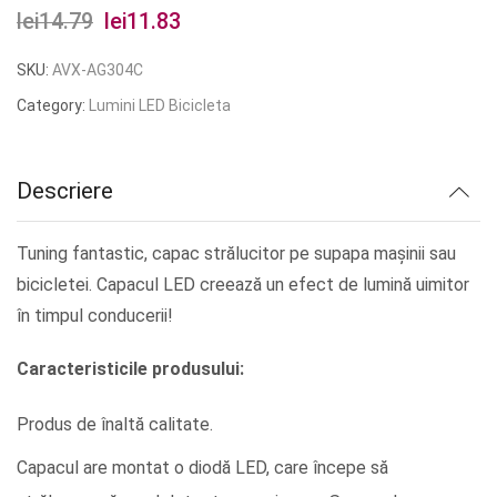
lei
14.79
Prețul
lei
11.83
Prețul
inițial
curent
SKU:
AVX-AG304C
a
este:
Category:
Lumini LED Bicicleta
fost:
lei11.83.
lei14.79.
Descriere
Tuning fantastic, capac strălucitor pe supapa mașinii sau
bicicletei. Capacul LED creează un efect de lumină uimitor
în timpul conducerii!
Caracteristicile produsului:
Produs de înaltă calitate.
Capacul are montat o diodă LED, care începe să