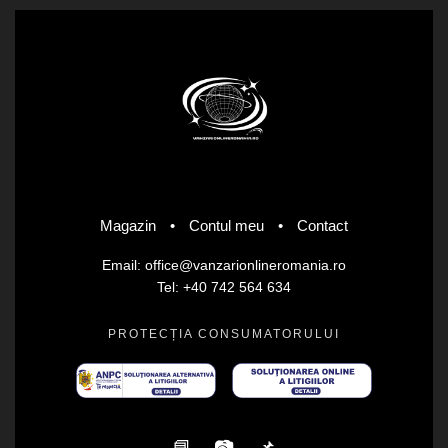
Magazin
•
Contul meu
•
Contact
Email: office@vanzarionlineromania.ro
Tel: +40 742 564 634
PROTECȚIA CONSUMATORULUI
📘
📷
📌