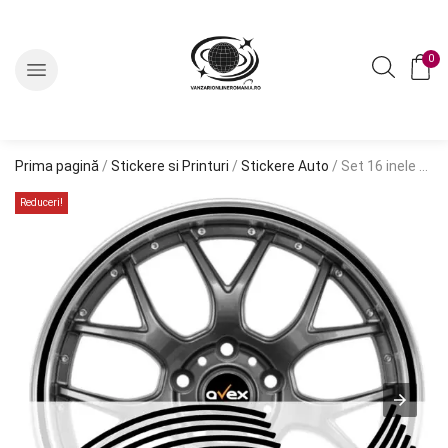
0
Prima pagină
/
Stickere si Printuri
/
Stickere Auto
/ Set 16 inele din autocolant pentru jante culoare Negru Lucios
Reduceri!