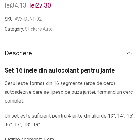
lei
34.13
Prețul
lei
27.30
Prețul
inițial
curent
SKU:
AVX-DJNT-02
a
este:
Category:
Stickere Auto
fost:
lei27.30.
lei34.13.
Descriere
Set 16 inele din autocolant pentru jante
Setul este format din 16 segmente (arce de cerc)
autoadezive care se lipesc pe buza jantei, formand un cerc
complet.
Un set este suficient pentru 4 jante din aliaj de 13″, 14″, 15″,
16″, 17″, 18″, 19″
Latime segment: 1 cm