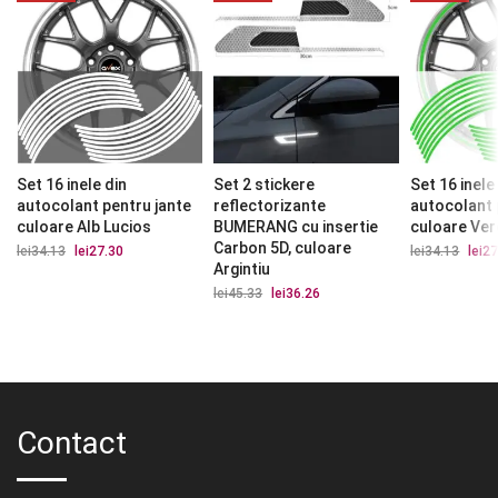
Set 16 inele din
Set 2 stickere
Set 16 inele
autocolant pentru jante
reflectorizante
autocolant 
culoare Alb Lucios
BUMERANG cu insertie
culoare Ver
Carbon 5D, culoare
lei
34.13
Prețul
lei
27.30
Prețul
lei
34.13
Prețu
lei
27
inițial
curent
iniția
Argintiu
a
este:
a
lei
45.33
Prețul
lei
36.26
Prețul
fost:
lei27.30.
fost:
inițial
curent
lei34.13.
lei34.
a
este:
fost:
lei36.26.
lei45.33.
Contact