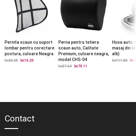
Pernita scaun cu suport
Perna pentru tetiera
Husa auto c
lombar pentru corectare
scaun auto, Calitate
masaj din l
postura, culoare Neagra
Premium, culoare neagra,
alb)
model CHS-04
lei
20.25
Prețul
lei
16.20
Prețul
lei
111.00
Preț
lei
8
inițial
curent
iniți
lei
87.64
Prețul
lei
70.11
Prețul
a
este:
a
inițial
curent
fost:
lei16.20.
fost
a
este:
lei20.25.
lei1
fost:
lei70.11.
lei87.64.
Contact