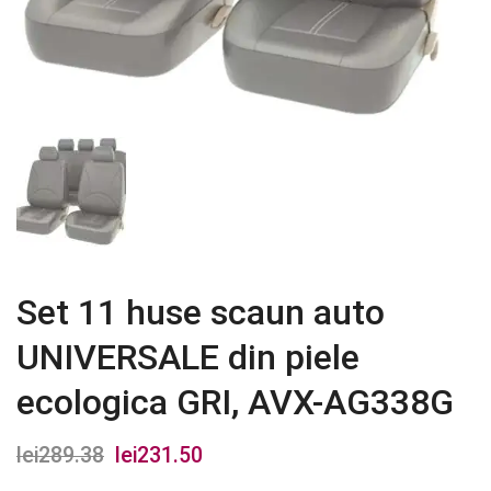
Set 11 huse scaun auto
UNIVERSALE din piele
ecologica GRI, AVX-AG338G
lei
289.38
Prețul
lei
231.50
Prețul