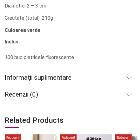
Diametru: 2 – 3 cm
Greutate (total): 210g
Culoarea verde
Inclus:
100 buc pietricele fluorescente
Informații suplimentare
Recenzii (0)
Related Products
Stoc
epuizat
Reduceri!
Reduceri!
Reduceri!