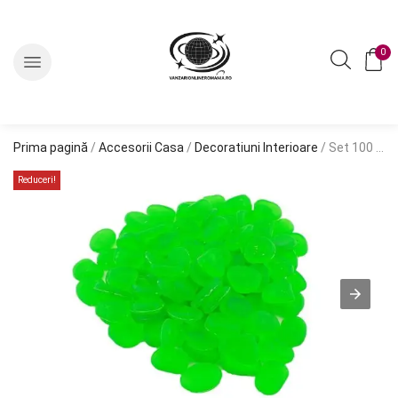
0
Prima pagină
/
Accesorii Casa
/
Decoratiuni Interioare
/ Set 100 pietre decorative fluorescente, culoare Verde, AVX-AG653B
Reduceri!