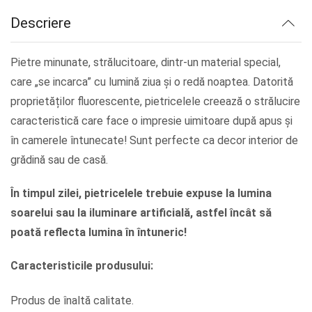
lei34.58.
Descriere
Pietre minunate, strălucitoare, dintr-un material special,
care „se incarca” cu lumină ziua și o redă noaptea. Datorită
proprietăților fluorescente, pietricelele creează o strălucire
caracteristică care face o impresie uimitoare după apus și
în camerele întunecate! Sunt perfecte ca decor interior de
grădină sau de casă.
În timpul zilei, pietricelele trebuie expuse la lumina
soarelui sau la iluminare artificială, astfel încât să
poată reflecta lumina în întuneric!
Caracteristicile produsului:
Produs de înaltă calitate.