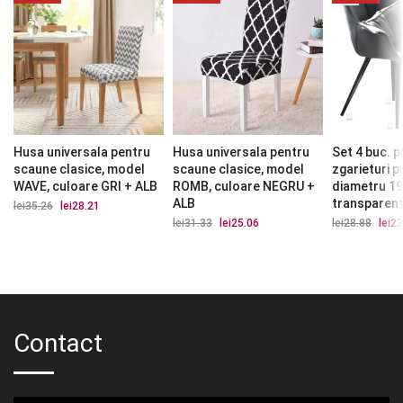
Husa universala pentru
Husa universala pentru
Set 4 buc. p
scaune clasice, model
scaune clasice, model
zgarieturi p
WAVE, culoare GRI + ALB
ROMB, culoare NEGRU +
diametru 1
ALB
transparen
lei
35.26
Prețul
lei
28.21
Prețul
inițial
curent
lei
31.33
Prețul
lei
25.06
Prețul
lei
28.88
Prețu
lei
23
a
este:
inițial
curent
iniția
fost:
lei28.21.
a
este:
a
lei35.26.
fost:
lei25.06.
fost:
lei31.33.
lei28.
Contact