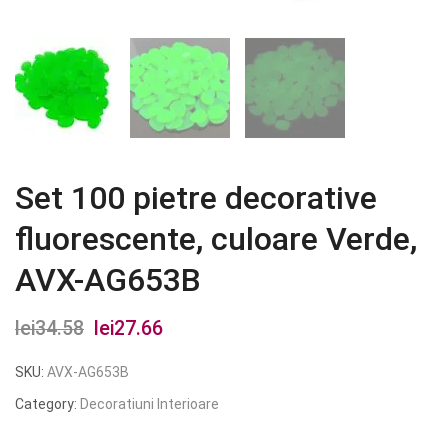
Set 100 pietre decorative
fluorescente, culoare Verde,
AVX-AG653B
lei
34.58
Prețul
lei
27.66
Prețul
inițial
curent
SKU:
AVX-AG653B
a
este:
Category:
Decoratiuni Interioare
fost:
lei27.66.