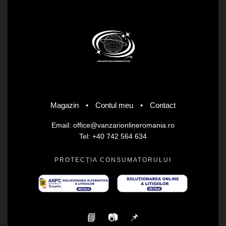
Magazin
•
Contul meu
•
Contact
Email: office@vanzarionlineromania.ro
Tel: +40 742 564 634
PROTECȚIA CONSUMATORULUI
📘
📷
📌