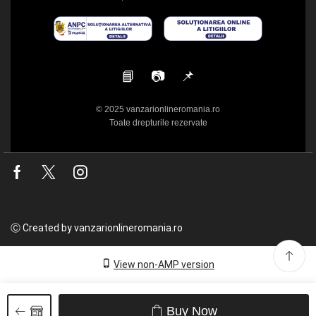
📘
📷
📌
© 2025 vanzarionlineromania.ro
Toate drepturile rezervate
Facebook
Twitter
Instagram
Ⓒ Created by vanzarionlineromania.ro
View non-AMP version
Buy Now