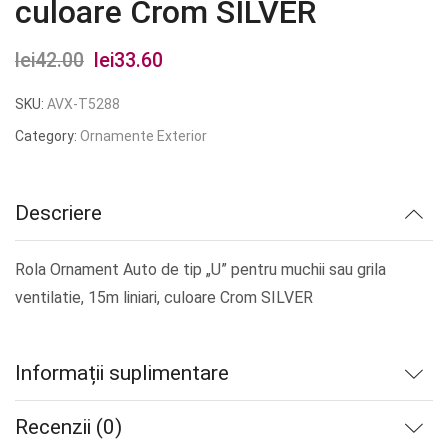
culoare Crom SILVER
lei
42.00
Prețul
lei
33.60
Prețul
inițial
curent
SKU:
AVX-T5288
a
este:
Category:
Ornamente Exterior
fost:
lei33.60.
lei42.00.
Descriere
Rola Ornament Auto de tip „U” pentru muchii sau grila
ventilatie, 15m liniari, culoare Crom SILVER
Informații suplimentare
Recenzii (0)