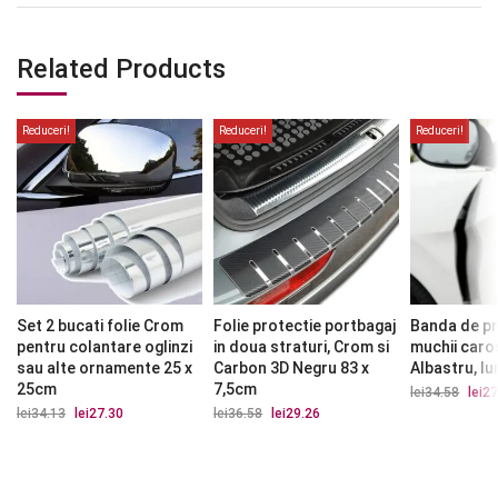
Related Products
Reduceri!
Reduceri!
Reduceri!
Set 2 bucati folie Crom
Folie protectie portbagaj
Banda de pr
pentru colantare oglinzi
in doua straturi, Crom si
muchii caro
sau alte ornamente 25 x
Carbon 3D Negru 83 x
Albastru, l
25cm
7,5cm
lei
34.58
Prețu
lei
27
iniția
lei
34.13
Prețul
lei
27.30
Prețul
lei
36.58
Prețul
lei
29.26
Prețul
a
inițial
curent
inițial
curent
fost:
a
este:
a
este:
lei34.
fost:
lei27.30.
fost:
lei29.26.
lei34.13.
lei36.58.