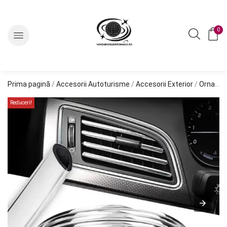
0
Prima pagină
/
Accesorii Autoturisme
/
Accesorii Exterior
/
Ornamente Exterior
Reduceri!