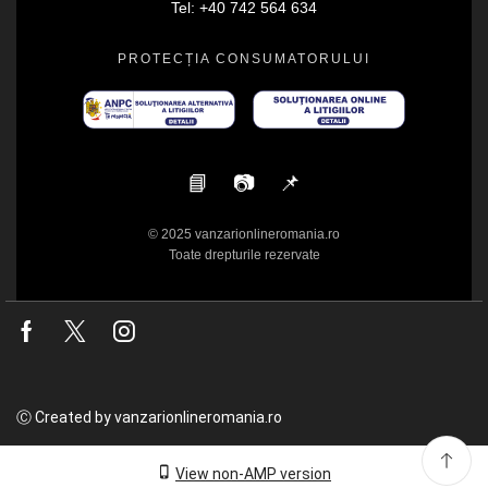
Tel: +40 742 564 634
PROTECȚIA CONSUMATORULUI
📘
📷
📌
© 2025 vanzarionlineromania.ro
Toate drepturile rezervate
Facebook
Twitter
Instagram
Ⓒ Created by vanzarionlineromania.ro
View non-AMP version