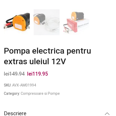
Pompa electrica pentru
extras uleiul 12V
lei
149.94
Prețul
lei
119.95
Prețul
inițial
curent
SKU:
AVX-AM01994
a
este:
Category:
Compresoare si Pompe
fost:
lei119.95.
lei149.94.
Descriere