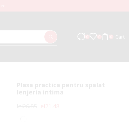
are
Cart
0
0
0
Plasa practica pentru spalat
lenjeria intima
lei
26.85
lei
21.48