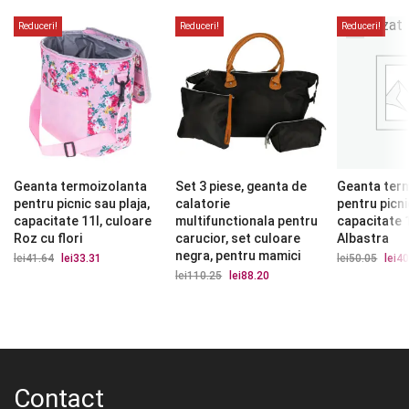
Stoc
epuizat
Reduceri!
Reduceri!
Reduceri!
Geanta termoizolanta
Set 3 piese, geanta de
Geanta ter
pentru picnic sau plaja,
calatorie
pentru picni
capacitate 11l, culoare
multifunctionala pentru
capacitate 
Roz cu flori
carucior, set culoare
Albastra
negra, pentru mamici
lei
41.64
Prețul
lei
33.31
Prețul
lei
50.05
Prețu
lei
40
inițial
curent
iniția
lei
110.25
Prețul
lei
88.20
Prețul
a
este:
a
inițial
curent
fost:
lei33.31.
fost:
a
este:
lei41.64.
lei50.
fost:
lei88.20.
lei110.25.
Contact