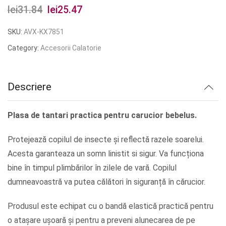
lei
31.84
Prețul
lei
25.47
Prețul
inițial
curent
SKU:
AVX-KX7851
a
este:
Category:
Accesorii Calatorie
fost:
lei25.47.
lei31.84.
Descriere
Plasa de tantari practica pentru carucior bebelus.
Protejează copilul de insecte și reflectă razele soarelui.
Acesta garanteaza un somn linistit si sigur. Va funcționa
bine în timpul plimbărilor în zilele de vară. Copilul
dumneavoastră va putea călători în siguranță în cărucior.
Produsul este echipat cu o bandă elastică practică pentru
o atașare ușoară și pentru a preveni alunecarea de pe