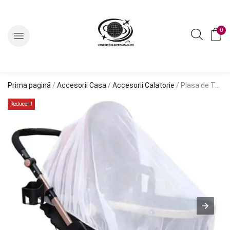
0
Prima pagină
/
Accesorii Casa
/
Accesorii Calatorie
/ Plasa de Tantari elasatica pentru carucior bebelus, 140 cm
Reduceri!