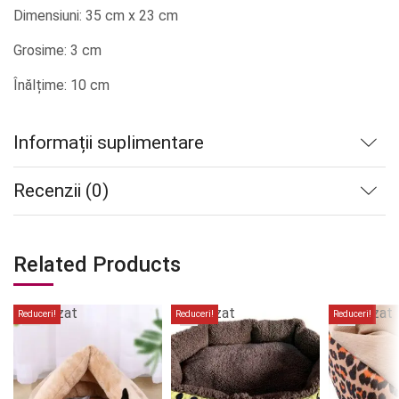
Dimensiuni: 35 cm x 23 cm
Grosime: 3 cm
Înălțime: 10 cm
Informații suplimentare
Recenzii (0)
Related Products
Stoc
Stoc
Stoc
epuizat
epuizat
epuizat
Reduceri!
Reduceri!
Reduceri!