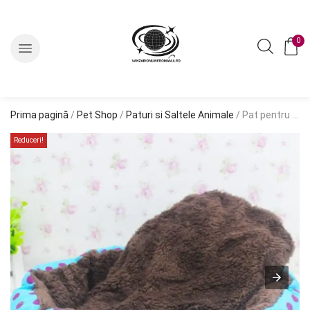
0
Prima pagină
/
Pet Shop
/
Paturi si Saltele Animale
/ Pat pentru Caine sau Pisica Albastru AG602B
Reduceri!