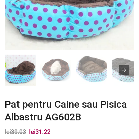
Pat pentru Caine sau Pisica
Albastru AG602B
lei
39.03
Prețul
lei
31.22
Prețul