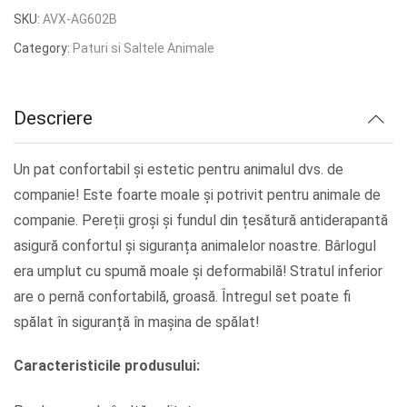
inițial
curent
SKU:
AVX-AG602B
a
este:
Category:
Paturi si Saltele Animale
fost:
lei31.22.
lei39.03.
Descriere
Un pat confortabil și estetic pentru animalul dvs. de
companie! Este foarte moale și potrivit pentru animale de
companie. Pereții groși și fundul din țesătură antiderapantă
asigură confortul și siguranța animalelor noastre. Bârlogul
era umplut cu spumă moale și deformabilă! Stratul inferior
are o pernă confortabilă, groasă. Întregul set poate fi
spălat în siguranță în mașina de spălat!
Caracteristicile produsului: