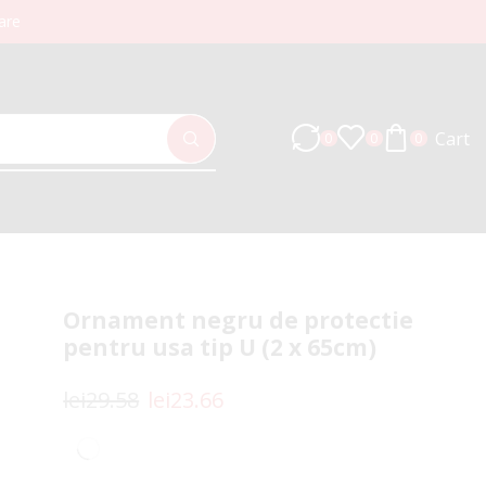
are
Cart
0
0
0
Ornament negru de protectie
pentru usa tip U (2 x 65cm)
lei
29.58
lei
23.66