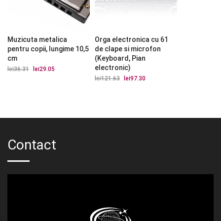
Muzicuta metalica
Orga electronica cu 61
pentru copii, lungime 10,5
de clape si microfon
cm
(Keyboard, Pian
electronic)
lei
36.31
Prețul
lei
29.05
Prețul
inițial
curent
lei
121.63
Prețul
lei
97.30
Prețul
a
este:
inițial
curent
fost:
lei29.05.
a
este:
lei36.31.
fost:
lei97.30.
lei121.63.
Contact