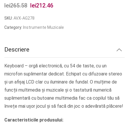
lei
265.58
Prețul
lei
212.46
Prețul
inițial
curent
SKU:
AVX-AG278
a
este:
Category:
Instrumente Muzicale
fost:
lei212.46.
lei265.58.
Descriere
Keyboard – orgă electronică, cu 54 de taste, cu un
microfon suplimentar dedicat. Echipat cu difuzoare stereo
și un afișaj LCD clar cu iluminare de fundal. O mulțime de
funcții multimedia și muzicale și o tastatură numerică
suplimentară cu butoane multimedia fac ca copilul tău să
învețe mai ușor jocul și să facă din joc o adevărată plăcere!
Caracteristicile produsului: