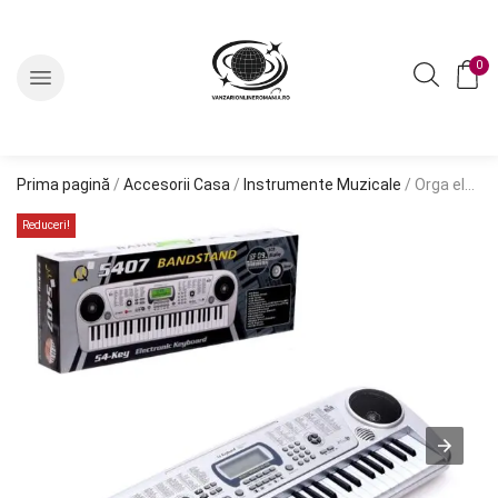
0
Prima pagină
/
Accesorii Casa
/
Instrumente Muzicale
/ Orga electronica cu 54 de clape, afisaj LCD si microfon (Keyboard, Pian electronic)
Reduceri!