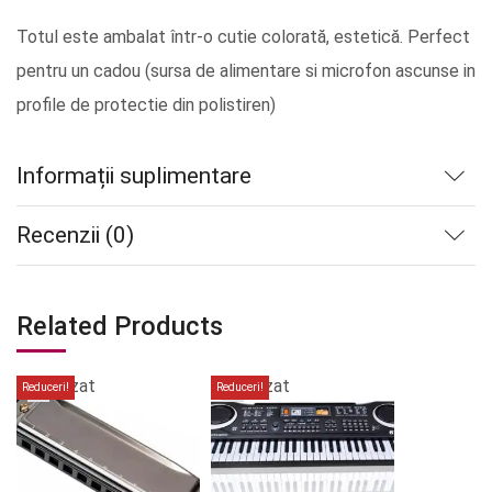
Totul este ambalat într-o cutie colorată, estetică. Perfect
pentru un cadou (sursa de alimentare si microfon ascunse in
profile de protectie din polistiren)
Informații suplimentare
Recenzii (0)
Related Products
Stoc
Stoc
epuizat
epuizat
Reduceri!
Reduceri!