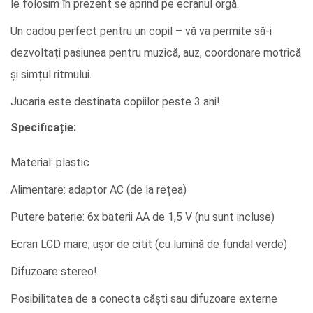
le folosim în prezent se aprind pe ecranul orgă.
Un cadou perfect pentru un copil – vă va permite să-i
dezvoltați pasiunea pentru muzică, auz, coordonare motrică
și simțul ritmului.
Jucaria este destinata copiilor peste 3 ani!
Specificație:
Material: plastic
Alimentare: adaptor AC (de la rețea)
Putere baterie: 6x baterii AA de 1,5 V (nu sunt incluse)
Ecran LCD mare, ușor de citit (cu lumină de fundal verde)
Difuzoare stereo!
Posibilitatea de a conecta căști sau difuzoare externe