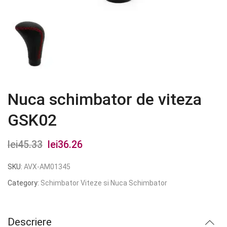
Nuca schimbator de viteza
GSK02
lei
45.33
Prețul
lei
36.26
Prețul
inițial
curent
SKU:
AVX-AM01345
a
este:
Category:
Schimbator Viteze si Nuca Schimbator
fost:
lei36.26.
lei45.33.
Descriere