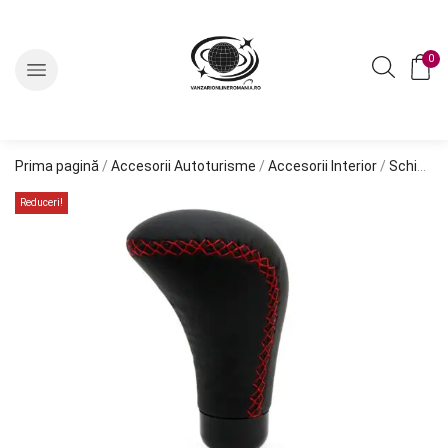
0
Prima pagină
/
Accesorii Autoturisme
/
Accesorii Interior
/
Schimbator Viteze si Nuca Schimbator
Reduceri!