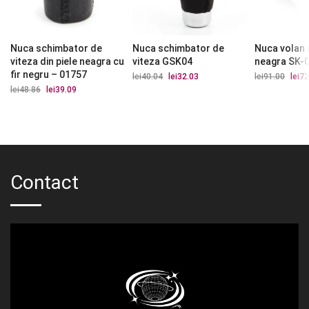
Nuca schimbator de
Nuca schimbator de
Nuca volan 
viteza din piele neagra cu
viteza GSK04
neagra SK-
fir negru – 01757
lei
40.04
Prețul
lei
32.03
Prețul
lei
91.00
Prețu
lei
72
inițial
curent
iniția
lei
48.86
Prețul
lei
39.09
Prețul
a
este:
a
inițial
curent
fost:
lei32.03.
fost:
a
este:
lei40.04.
lei91.
fost:
lei39.09.
lei48.86.
Contact