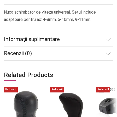
Nuca schimbator de viteza universal. Setul include
adaptoare pentru ax: 4-8mm, 6-10mm, 9-11mm.
Informații suplimentare
Recenzii (0)
Related Products
Stoc
epuizat
Reduceri!
Reduceri!
Reduceri!