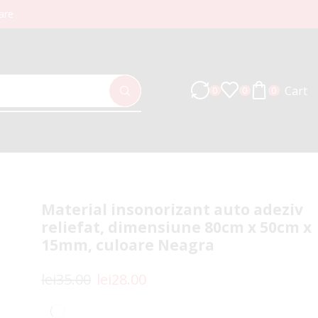
are
Cart
0
0
0
Material insonorizant auto adeziv
reliefat, dimensiune 80cm x 50cm x
15mm, culoare Neagra
lei
35.00
lei
28.00