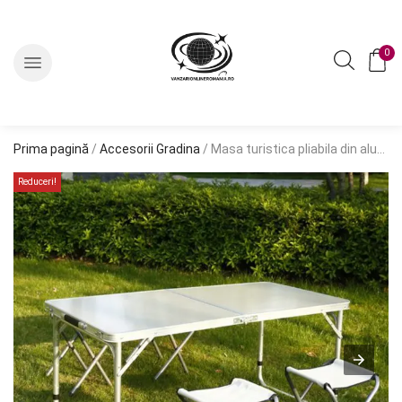
0
Prima pagină
/
Accesorii Gradina
/ Masa turistica pliabila din aluminiu cu 4 scaune, 120 x 60cm
Reduceri!