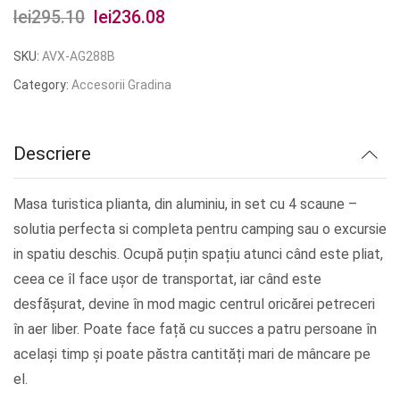
lei
295.10
Prețul
lei
236.08
Prețul
inițial
curent
SKU:
AVX-AG288B
a
este:
Category:
Accesorii Gradina
fost:
lei236.08.
lei295.10.
Descriere
Masa turistica plianta, din aluminiu, in set cu 4 scaune –
solutia perfecta si completa pentru camping sau o excursie
in spatiu deschis. Ocupă puțin spațiu atunci când este pliat,
ceea ce îl face ușor de transportat, iar când este
desfășurat, devine în mod magic centrul oricărei petreceri
în aer liber. Poate face față cu succes a patru persoane în
același timp și poate păstra cantități mari de mâncare pe
el.