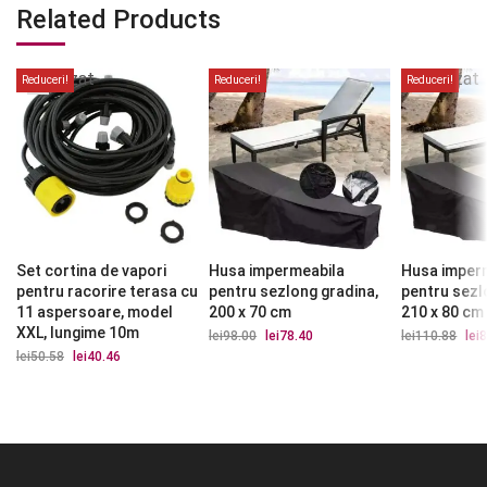
Related Products
Stoc
Stoc
epuizat
epuizat
Reduceri!
Reduceri!
Reduceri!
Set cortina de vapori
Husa impermeabila
Husa imper
pentru racorire terasa cu
pentru sezlong gradina,
pentru sezl
11 aspersoare, model
200 x 70 cm
210 x 80 cm
XXL, lungime 10m
lei
98.00
Prețul
lei
78.40
Prețul
lei
110.88
Preț
lei
8
inițial
curent
iniți
lei
50.58
Prețul
lei
40.46
Prețul
a
este:
a
inițial
curent
fost:
lei78.40.
fost
a
este:
lei98.00.
lei1
fost:
lei40.46.
lei50.58.