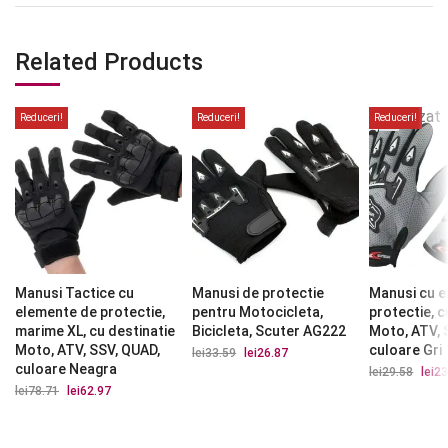
Related Products
Stoc
epuizat
Reduceri!
Reduceri!
Reduceri!
Manusi Tactice cu
Manusi de protectie
Manusi cu 
elemente de protectie,
pentru Motocicleta,
protectie, c
marime XL, cu destinatie
Bicicleta, Scuter AG222
Moto, ATV, 
Moto, ATV, SSV, QUAD,
culoare Gri
lei
33.59
Prețul
lei
26.87
Prețul
inițial
curent
culoare Neagra
lei
29.58
Prețu
lei
23
a
este:
iniția
lei
78.71
Prețul
lei
62.97
Prețul
fost:
lei26.87.
a
inițial
curent
lei33.59.
fost:
a
este:
lei29.
fost:
lei62.97.
lei78.71.