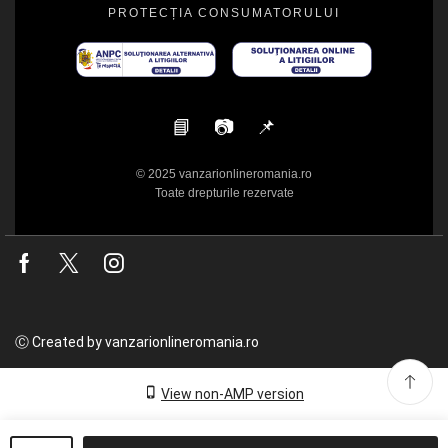
PROTECȚIA CONSUMATORULUI
📘
📷
📌
© 2025 vanzarionlineromania.ro
Toate drepturile rezervate
Facebook
Twitter
Instagram
Ⓒ Created by vanzarionlineromania.ro
View non-AMP version