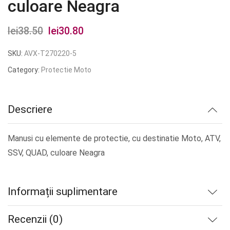
culoare Neagra
lei
38.50
Prețul
lei
30.80
Prețul
inițial
curent
SKU:
AVX-T270220-5
a
este:
Category:
Protectie Moto
fost:
lei30.80.
lei38.50.
Descriere
Manusi cu elemente de protectie, cu destinatie Moto, ATV,
SSV, QUAD, culoare Neagra
Informații suplimentare
Recenzii (0)