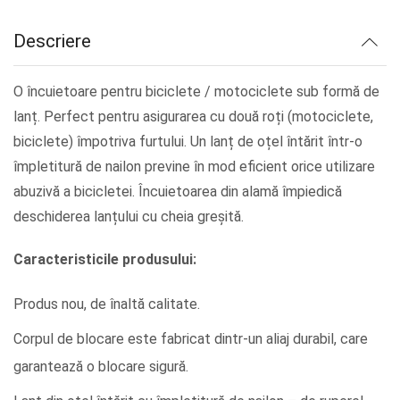
lei34.26.
Descriere
O încuietoare pentru biciclete / motociclete sub formă de
lanț. Perfect pentru asigurarea cu două roți (motociclete,
biciclete) împotriva furtului. Un lanț de oțel întărit într-o
împletitură de nailon previne în mod eficient orice utilizare
abuzivă a bicicletei. Încuietoarea din alamă împiedică
deschiderea lanțului cu cheia greșită.
Caracteristicile produsului:
Produs nou, de înaltă calitate.
Corpul de blocare este fabricat dintr-un aliaj durabil, care
garantează o blocare sigură.