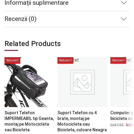
Informații suplimentare
Recenzii (0)
Related Products
Stoc
Stoc
epuizat
epuizat
Reduceri!
Reduceri!
Reduceri!
Suport Telefon
Suport Telefon cu 4
Computer p
IMPERMEABIL tip Geanta,
brate, montaj pe
bicicleta cu
montaj pe Motocicleta
Motocicleta sau
lei
67.03
Prețu
lei
53
iniția
sau Bicicleta
Bicicleta, culoare Neagra
a