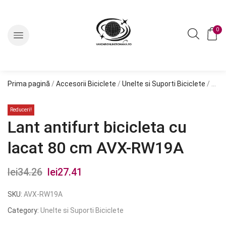
0
Prima pagină
/
Accesorii Biciclete
/
Unelte si Suporti Biciclete
/ Lant antifurt bicicleta cu lacat 80 cm AVX-RW19A
Reduceri!
Lant antifurt bicicleta cu
lacat 80 cm AVX-RW19A
lei
34.26
Prețul
lei
27.41
Prețul
inițial
curent
SKU:
AVX-RW19A
a
este:
Category:
Unelte si Suporti Biciclete
fost:
lei27.41.