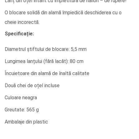
Lanț din oțel întărit cu împletitură de nailon – de rupere!
O blocare solidă din alamă împiedică deschiderea cu o
cheie incorectă.
Specificație:
Diametrul știftului de blocare: 5,5 mm
Lungimea lanțului (fără lacăt): 80 cm
Încuietoare din alamă de înaltă calitate
Două chei de oțel incluse
Culoare neagra
Greutate: 565 g
Ambalaje din plastic