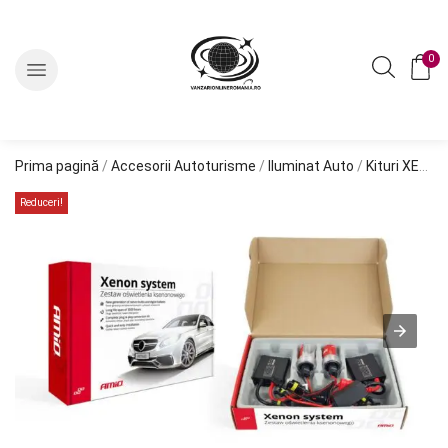
0
Prima pagină
/
Accesorii Autoturisme
/
Iluminat Auto
/
Kituri XENON
Reduceri!