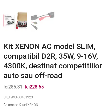
Kit XENON AC model SLIM,
compatibil D2R, 35W, 9-16V,
4300K, destinat competitiilor
auto sau off-road
lei
285.81
Prețul
lei
228.65
Prețul
inițial
curent
SKU:
AVX-AM01923
a
este:
Category:
Kituri XENON