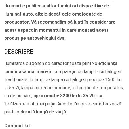
drumurile publice a altor lumini ori dispozitive de
iluminat auto, altele decât cele omologate de
producator. Vă recomandăm să luați în considerare
acest aspect în momentul în care montati acest
produs pe autovehiculul dvs.
DESCRIERE
Iluminarea cu xenon se caracterizează printr-o
eficiență
luminoasă mai mare
în comparație cu lămpile cu halogen
tradiționale. În timp ce lampa cu halogen produce 1500 lm
la 55 W, lampa cu xenon produce, în funcție de temperatura
sa de culoare,
aproximativ 3200 lm la 35 W
și se
încălzește mult mai puțin. Aceste lămpi se caracterizează
printr-o
durată lungă de viață.
Conținut kit: