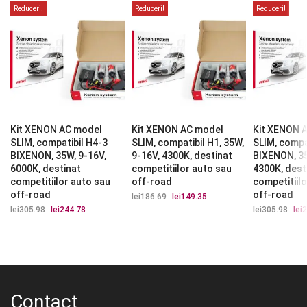
Reduceri!
Reduceri!
Reduceri!
Kit XENON AC model
Kit XENON AC model
Kit XENON 
SLIM, compatibil H4-3
SLIM, compatibil H1, 35W,
SLIM, compa
BIXENON, 35W, 9-16V,
9-16V, 4300K, destinat
BIXENON, 35
6000K, destinat
competitiilor auto sau
4300K, dest
competitiilor auto sau
off-road
competitiil
off-road
off-road
lei
186.69
Prețul
lei
149.35
Prețul
inițial
curent
lei
305.98
Prețul
lei
244.78
Prețul
lei
305.98
Preț
lei
2
a
este:
inițial
curent
iniți
fost:
lei149.35.
a
este:
a
lei186.69.
fost:
lei244.78.
fost
lei305.98.
lei3
Contact