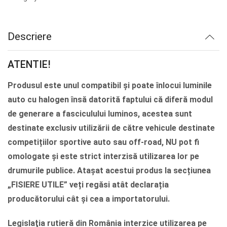
fost:
lei228.65.
lei285.81.
Descriere
ATENTIE!
Produsul este unul compatibil și poate înlocui luminile
auto cu halogen însă datorită faptului că diferă modul
de generare a fasciculului luminos, acestea sunt
destinate exclusiv utilizării de către vehicule destinate
competițiilor sportive auto sau off-road, NU pot fi
omologate și este strict interzisă utilizarea lor pe
drumurile publice. Atașat acestui produs la secțiunea
„FISIERE UTILE” veți regăsi atât declarația
producătorului cât și cea a importatorului.
Legislaţia rutieră din România interzice utilizarea pe