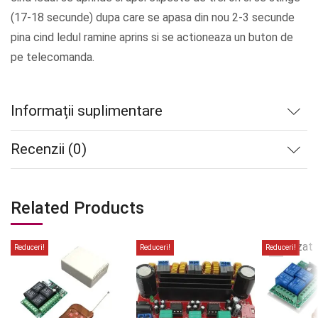
(17-18 secunde) dupa care se apasa din nou 2-3 secunde
pina cind ledul ramine aprins si se actioneaza un buton de
pe telecomanda.
Informații suplimentare
Recenzii (0)
Related Products
Stoc
epuizat
Reduceri!
Reduceri!
Reduceri!