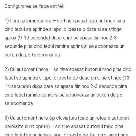
Configurarea se face astfel:
1) Fara automentinere – se tine apasat butonul mod pina
cind ledul se aprinde si apoi clipeste o data si se stinge
aprox (9-10 secunde) dupa care se apasa din nou 2-3
secunde pina cind ledul ramine aprins si se actioneaza un
buton de pe telecomanda.
2) Cu automentinere – se tine apasat butonul mod pina cind
ledul se aprinde si apoi clipeste de doua ori si se stinge (13-
14 secunde) dupa care se apasa din nou 2-3 secunde pina
cind ledul ramine aprins si se actioneaza un buton de pe
telecomanda.
3) Cu automentinere tip claviatura (cind un releu e actionat
celelalte sunt oprite) – se tine apasat butonul mod pina
cind ledul se aprinde si apoi clipeste de trei ori si se stinge