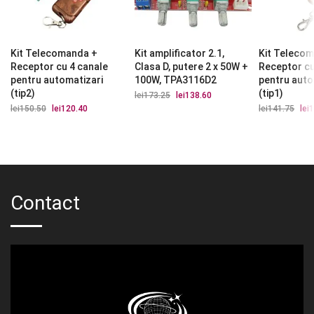
Kit Telecomanda +
Kit amplificator 2.1,
Kit Teleco
Receptor cu 4 canale
Clasa D, putere 2 x 50W +
Receptor cu
pentru automatizari
100W, TPA3116D2
pentru auto
(tip2)
(tip1)
lei
173.25
Prețul
lei
138.60
Prețul
inițial
curent
lei
150.50
Prețul
lei
120.40
Prețul
lei
141.75
Preț
lei
1
a
este:
inițial
curent
iniți
fost:
lei138.60.
a
este:
a
lei173.25.
fost:
lei120.40.
fost
lei150.50.
lei1
Contact