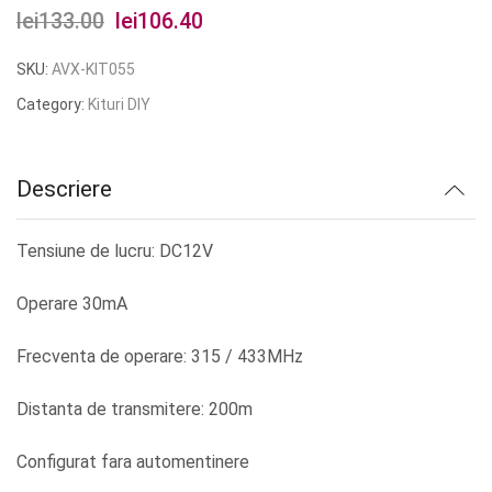
lei
133.00
Prețul
lei
106.40
Prețul
inițial
curent
SKU:
AVX-KIT055
a
este:
Category:
Kituri DIY
fost:
lei106.40.
lei133.00.
Descriere
Tensiune de lucru: DC12V
Operare 30mA
Frecventa de operare: 315 / 433MHz
Distanta de transmitere: 200m
Configurat fara automentinere