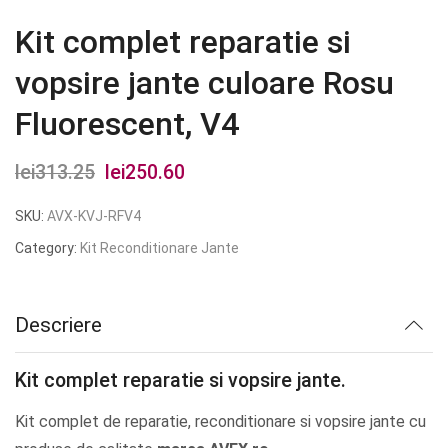
Kit complet reparatie si
vopsire jante culoare Rosu
Fluorescent, V4
lei
313.25
Prețul
lei
250.60
Prețul
inițial
curent
SKU:
AVX-KVJ-RFV4
a
este:
Category:
Kit Reconditionare Jante
fost:
lei250.60.
lei313.25.
Descriere
Kit complet reparatie si vopsire jante.
Kit complet de reparatie, reconditionare si vopsire jante cu