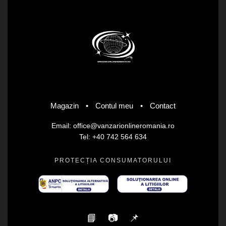
Magazin
•
Contul meu
•
Contact
Email: office@vanzarionlineromania.ro
Tel: +40 742 564 634
PROTECȚIA CONSUMATORULUI
📘
📷
📌