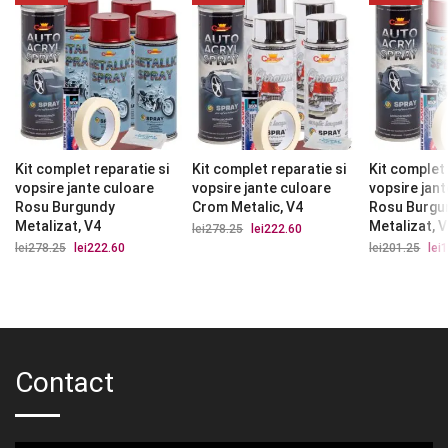
Kit complet reparatie si
Kit complet reparatie si
Kit complet 
vopsire jante culoare
vopsire jante culoare
vopsire jan
Rosu Burgundy
Crom Metalic, V4
Rosu Burgu
Metalizat, V4
Metalizat, 
lei
278.25
Prețul
lei
222.60
Prețul
inițial
curent
lei
278.25
Prețul
lei
222.60
Prețul
lei
201.25
Preț
lei
1
a
este:
inițial
curent
iniți
fost:
lei222.60.
a
este:
a
lei278.25.
fost:
lei222.60.
fost
lei278.25.
lei2
Contact