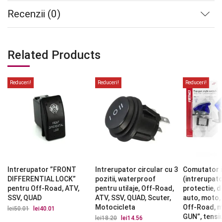
Recenzii (0)
Related Products
Reduceri!
Reduceri!
Reduceri!
Intrerupator ”FRONT
Intrerupator circular cu 3
Comutator i
DIFFERENTIAL LOCK”
pozitii, waterproof
(intrerupato
pentru Off-Road, ATV,
pentru utilaje, Off-Road,
protectie, d
SSV, QUAD
ATV, SSV, QUAD, Scuter,
auto, moto,
Motocicleta
Off-Road, 
lei
50.01
Prețul
lei
40.01
Prețul
inițial
curent
GUN”, tensi
lei
18.20
Prețul
lei
14.56
Prețul