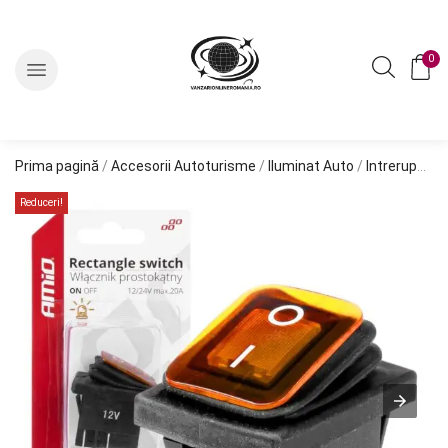
0
Prima pagină
/
Accesorii Autoturisme
/
Iluminat Auto
/
Intrerupatoare auto
Reduceri!