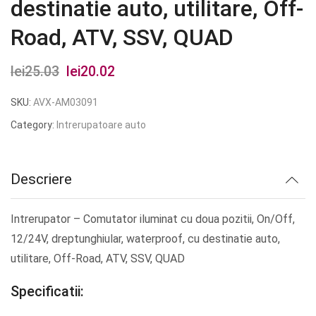
destinatie auto, utilitare, Off-
Road, ATV, SSV, QUAD
lei
25.03
Prețul
lei
20.02
Prețul
inițial
curent
SKU:
AVX-AM03091
a
este:
Category:
Intrerupatoare auto
fost:
lei20.02.
lei25.03.
Descriere
Intrerupator – Comutator iluminat cu doua pozitii, On/Off,
12/24V, dreptunghiular, waterproof, cu destinatie auto,
utilitare, Off-Road, ATV, SSV, QUAD
Specificatii: