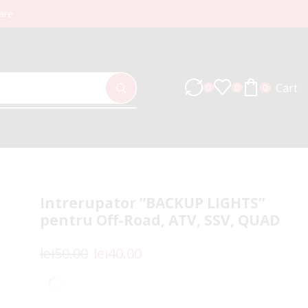
are
Cart
0
0
0
Intrerupator ”BACKUP LIGHTS”
pentru Off-Road, ATV, SSV, QUAD
lei
50.00
lei
40.00