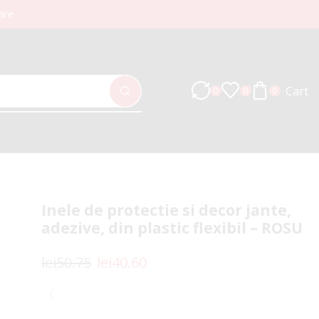
are
Cart
0
0
0
Inele de protectie si decor jante,
adezive, din plastic flexibil – ROSU
lei
50.75
lei
40.60