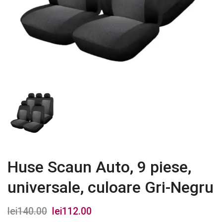
Huse Scaun Auto, 9 piese,
universale, culoare Gri-Negru
lei
140.00
Prețul
lei
112.00
Prețul