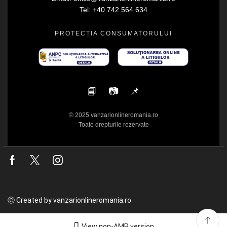
Tel: +40 742 564 634
PROTECȚIA CONSUMATORULUI
📘
📷
📌
© 2025 vanzarionlineromania.ro
Toate drepturile rezervate
Facebook
Twitter
Instagram
Ⓒ Created by vanzarionlineromania.ro
View non-AMP version