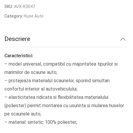
inițial
curent
SKU:
AVX-K3047
a
este:
Category:
Huse Auto
fost:
lei112.00.
lei140.00.
Descriere
Caracteristici:
– model universal, compatibil cu majoritatea tipurilor si
marimilor de scaune auto;
– protejeaza materialul scaunelor, sporind simultan
confortul interior al autovehiculului;
– elasticitatea ridicata si flexibilitatea materialului
(poliester) permit montarea cu usurinta si mularea huselor
pe scaunele auto;
– material: sintetic 100% poliester;