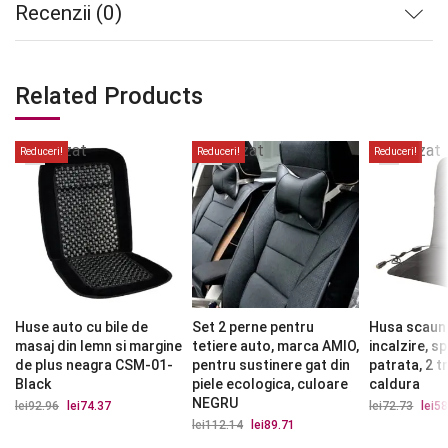
Recenzii (0)
Related Products
Stoc
Stoc
Stoc
epuizat
epuizat
epuizat
Reduceri!
Reduceri!
Reduceri!
Huse auto cu bile de
Set 2 perne pentru
Husa scaun
masaj din lemn si margine
tetiere auto, marca AMIO,
incalzire, s
de plus neagra CSM-01-
pentru sustinere gat din
patrata, 2 t
Black
piele ecologica, culoare
caldura
NEGRU
lei
92.96
Prețul
lei
74.37
Prețul
lei
72.73
Prețu
lei
58
inițial
curent
iniția
lei
112.14
Prețul
lei
89.71
Prețul
a
este:
a
inițial
curent