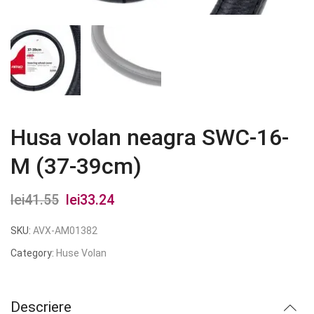
Husa volan neagra SWC-16-
M (37-39cm)
lei
41.55
Prețul
lei
33.24
Prețul
inițial
curent
SKU:
AVX-AM01382
a
este:
Category:
Huse Volan
fost:
lei33.24.
lei41.55.
Descriere