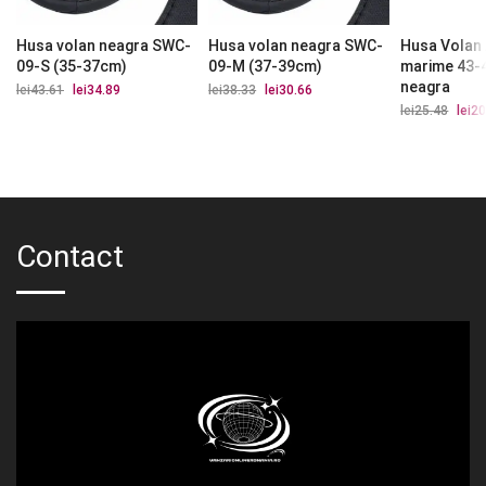
Husa volan neagra SWC-
Husa volan neagra SWC-
Husa Volan 
09-S (35-37cm)
09-M (37-39cm)
marime 43-
neagra
lei
43.61
Prețul
lei
34.89
Prețul
lei
38.33
Prețul
lei
30.66
Prețul
inițial
curent
inițial
curent
lei
25.48
Prețu
lei
20
a
este:
a
este:
iniția
fost:
lei34.89.
fost:
lei30.66.
a
lei43.61.
lei38.33.
fost:
lei25.
Contact