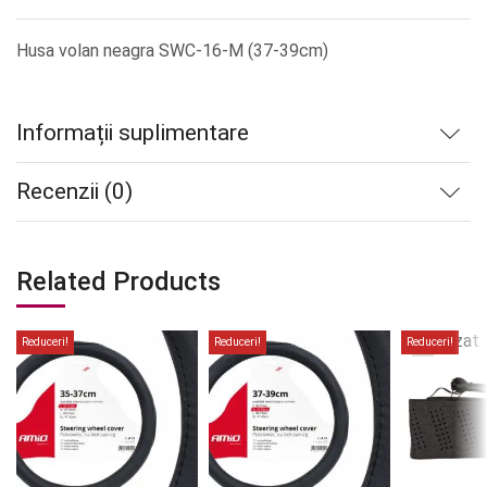
Husa volan neagra SWC-16-M (37-39cm)
Informații suplimentare
Recenzii (0)
Related Products
Stoc
epuizat
Reduceri!
Reduceri!
Reduceri!