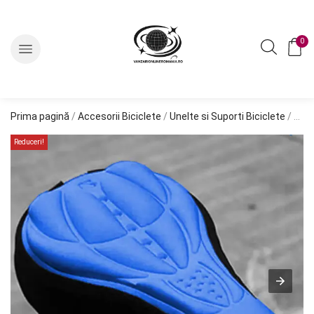
0
Prima pagină
/
Accesorii Biciclete
/
Unelte si Suporti Biciclete
/ Husa universala albastra cu gel pentru scaunul bicicletei AVX-RW5F
Reduceri!