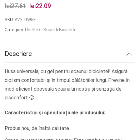
lei
27.61
Prețul
lei
22.09
Prețul
inițial
curent
SKU:
AVX-RW5F
a
este:
Category:
Unelte si Suporti Biciclete
fost:
lei22.09.
lei27.61.
Descriere
Husa universala, cu gel pentru scaunul bicicletei! Asigură
ciclism confortabil și în timpul călătoriilor lungi. Previne în
mod eficient oboseala scaunului nostru și senzația de
disconfort 🙂
Caracteristici și specificații ale produsului:
Produs nou, de înaltă calitate.