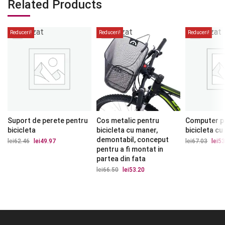
Related Products
Stoc
Stoc
Stoc
epuizat
epuizat
epuizat
Reduceri!
Reduceri!
Reduceri!
Suport de perete pentru
Cos metalic pentru
Computer p
bicicleta
bicicleta cu maner,
bicicleta cu
demontabil, conceput
lei
62.46
Prețul
lei
49.97
Prețul
lei
67.03
Prețu
lei
53
inițial
curent
iniția
pentru a fi montat in
a
este:
a
partea din fata
fost:
lei49.97.
fost:
lei62.46.
lei67.
lei
66.50
Prețul
lei
53.20
Prețul
inițial
curent
a
este:
fost:
lei53.20.
lei66.50.