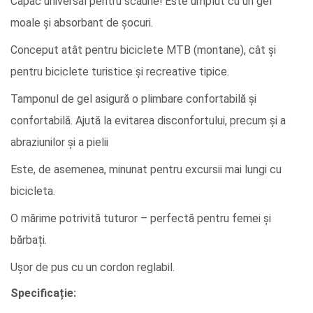
Capac universal pentru scaune! Este umplut cu un gel
moale și absorbant de șocuri.
Conceput atât pentru biciclete MTB (montane), cât și
pentru biciclete turistice și recreative tipice.
Tamponul de gel asigură o plimbare confortabilă și
confortabilă. Ajută la evitarea disconfortului, precum și a
abraziunilor și a pielii
Este, de asemenea, minunat pentru excursii mai lungi cu
bicicleta.
O mărime potrivită tuturor – perfectă pentru femei și
bărbați.
Ușor de pus cu un cordon reglabil.
Specificație: