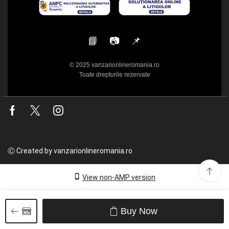
📘
📷
📌
© 2025 vanzarionlineromania.ro
Toate drepturile rezervate
Facebook
Twitter
Instagram
Ⓒ Created by vanzarionlineromania.ro
View non-AMP version
Buy Now