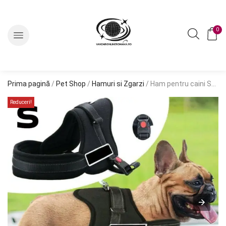
0
Prima pagină
/
Pet Shop
/
Hamuri si Zgarzi
/ Ham pentru caini SENIOR DOG S (60 – 75cm)
Reduceri!