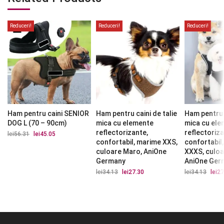
Reduceri!
Reduceri!
Reduceri!
Ham pentru caini SENIOR
Ham pentru caini de talie
Ham pentru c
DOG L (70 – 90cm)
mica cu elemente
mica cu el
reflectorizante,
reflectoriza
lei
56.31
Prețul
lei
45.05
Prețul
inițial
curent
confortabil, marime XXS,
confortabil
a
este:
culoare Maro, AniOne
XXXS, culoa
fost:
lei45.05.
Germany
AniOne Ger
lei56.31.
lei
34.13
Prețul
lei
27.30
Prețul
lei
34.13
Prețu
lei
27
inițial
curent
iniția
a
este:
a
fost:
lei27.30.
fost:
lei34.13.
lei34.