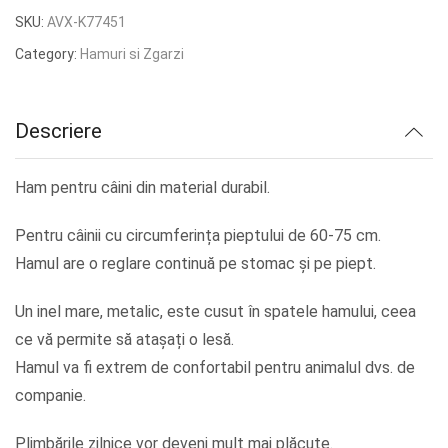
inițial
curent
SKU:
AVX-K77451
a
este:
Category:
Hamuri si Zgarzi
fost:
lei45.05.
lei56.31.
Descriere
Ham pentru câini din material durabil.
Pentru câinii cu circumferința pieptului de 60-75 cm.
Hamul are o reglare continuă pe stomac și pe piept.
Un inel mare, metalic, este cusut în spatele hamului, ceea
ce vă permite să atașați o lesă.
Hamul va fi extrem de confortabil pentru animalul dvs. de
companie.
Plimbările zilnice vor deveni mult mai plăcute.