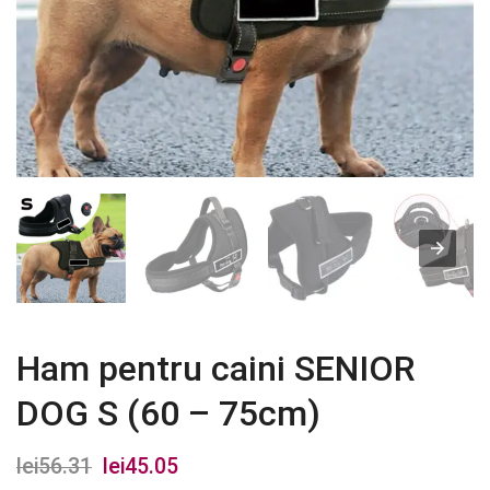
Ham pentru caini SENIOR
DOG S (60 – 75cm)
lei
56.31
Prețul
lei
45.05
Prețul